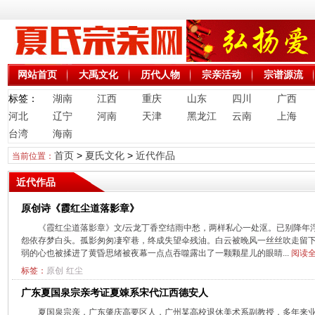
网站首页
大禹文化
历代人物
宗亲活动
宗谱源流
标签：
湖南
江西
重庆
山东
四川
广西
河北
辽宁
河南
天津
黑龙江
云南
上海
台湾
海南
首页
>
夏氏文化
>
近代作品
当前位置：
近代作品
原创诗《霞红尘道落影章》
《霞红尘道落影章》文/云龙丁香空结雨中愁，两样私心一处沤。已别降年
怨依存梦白头。孤影匆匆凄窄巷，终成失望伞残油。白云被晚风一丝丝吹走留
弱的心也被揉进了黄昏思绪被夜幕一点点吞噬露出了一颗颗星儿的眼睛...
阅读全
标签：
原创
红尘
广东夏国泉宗亲考证夏竦系宋代江西德安人
夏国泉宗亲，广东肇庆高要区人，广州某高校退休美术系副教授，多年来