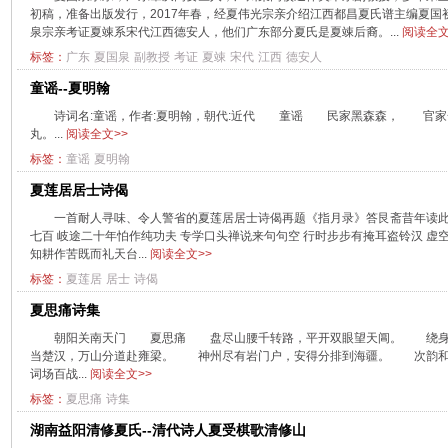
初稿，准备出版发行，2017年春，经夏伟光宗亲介绍江西都昌夏氏谱主编夏
泉宗亲考证夏竦系宋代江西德安人，他们广东部分夏氏是夏竦后裔。...
阅读全文
标签：
广东
夏国泉
副教授
考证
夏竦
宋代
江西
德安人
童谣--夏明翰
诗词名:童谣，作者:夏明翰，朝代:近代 童谣 民家黑森森， 官
丸。...
阅读全文>>
标签：
童谣
夏明翰
夏莲居居士诗偈
一首耐人寻味、令人警省的夏莲居居士诗偈再题《指月录》答艮斋昔年读此
七百 岐途二十年怕作纯功夫 专学口头禅说来句句空 行时步步有掩耳盗铃汉 虚
知耕作苦既而礼天台...
阅读全文>>
标签：
夏莲居
居士
诗偈
夏思痛诗集
朝阳关南天门 夏思痛 盘尽山腰千转路，平开双眼望天阊。 绕身
当楚汉，万山分道赴雍梁。 神州尽有岩门户，安得分排到海疆。 次韵
词场百战...
阅读全文>>
标签：
夏思痛
诗集
湖南益阳清修夏氏--清代诗人夏受棋歌清修山