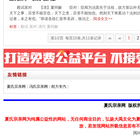
殿试策对 【清】夏同龢 臣对：臣闻为治莫先于法祖，故方策以外无
天下之事，百变不能言也；天下之患，百变不能知也。然则天下将奚治？法则治。
过者，未之有也。”恭读圣祖仁皇帝圣训，致治之...
阅读全文>>
标签：
殿试
策对
清代
夏同龢
1
2
第1/2页 每页10条,共11条记录
夏氏宗亲网
|
冯氏宗亲网
|
程力专汽
|
夏氏宗亲网 版权所有
夏氏宗亲网为纯属公益性的网站，无任何商业目的，弘扬大禹文化为
放，若发现
网站所载信息若有
闽I