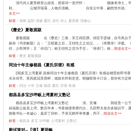
清代诗人夏受棋登山游览，曾留诗一首抒怀： 随缘来净土，
秋。 云烟浮瑞霭，人物共清幽。 自笑尘中客，翩然世外游。 发贴者:hzh
全文>>
标签：
湖南
益阳
清修
夏氏
清代
诗人
夏受棋
清修山
《麈史》夏敬观跋
夏敬观跋 右《麈史》三卷，宋王得臣撰。得臣字彦辅，自号凤台子，
振孙《书录解题》云：「王昭素之后，王铚性之之伯父。」《挥麈录》详载。
铚，少而博学；又「诗话门」称王铚性之尝为予言；「谗谤门」称...
阅读全文>
标签：
麈史
夏敬观跋
同治十年主修都昌《夏氏宗谱》有感
[清]多宝上湾夏家.昌焕同治十年主修都昌《夏氏宗谱》有感会稽受姓即书
水永传芳。英风犹冠芙蓉畔，德政长怀刺史堂。昭穆联珠今订合，曾孙有力定纲常。发
标签：
同治
十年
主修
都昌
夏氏
宗谱
有感
都昌县多宝沙坪畈上湾夏村义塾记
都昌县多宝沙坪畈上湾夏村义塾记 清。安澜 我祖贵一公于明初
叔福新公徙居上湾。数百年来，书香接踵青襟代出，凡田野夫老亦多能识字，
致敬书礼一本诚心，嘉庆丁卯科，予亲兄鹤亭举孝廉，丙子...
阅读全文>>
标签：
都昌县
多宝
沙坪畈
上湾夏村
义塾记
殿试策对--【清】夏同龢