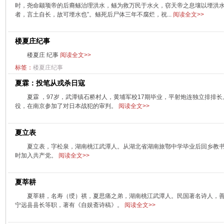
时，尧命颛顼帝的后裔鲧治理洪水，鲧为救万民于水火，窃天帝之息壤以堙洪水
者，言土自长，故可堙水也”。鲧死后尸体三年不腐烂，祝...
阅读全文>>
楼夏庄纪事
楼夏庄 纪事
阅读全文>>
标签：
楼夏庄纪事
夏霖：投笔从戎杀日寇
夏霖 ，97岁，武潭镇石桥村人，黄埔军校17期毕业，平射炮连独立排排
役，在南京参加了对日本战犯的审判。
阅读全文>>
夏立表
夏立表，字松泉，湖南桃江武潭人。从湖北省湖南旅鄂中学毕业后回乡教书。1
时加入共产党。
阅读全文>>
夏莘耕
夏莘耕，名寿（绶）祺，夏思痛之弟，湖南桃江武潭人。民国著名诗人，
宁远县县长等职，著有《自娱斋诗稿》。
阅读全文>>