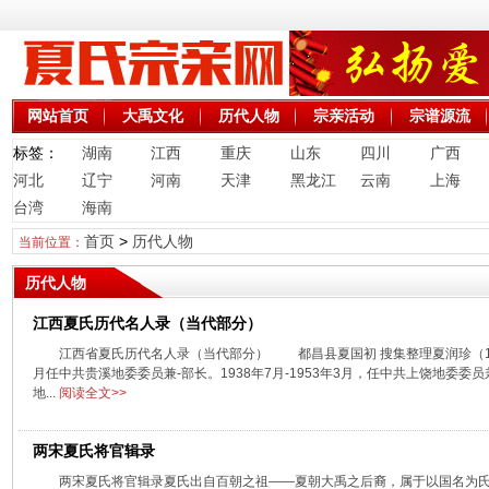
网站首页
大禹文化
历代人物
宗亲活动
宗谱源流
标签：
湖南
江西
重庆
山东
四川
广西
河北
辽宁
河南
天津
黑龙江
云南
上海
台湾
海南
首页
>
历代人物
当前位置：
历代人物
江西夏氏历代名人录（当代部分）
江西省夏氏历代名人录（当代部分） 都昌县夏国初 搜集整理夏润珍（1909
月任中共贵溪地委委员兼-部长。1938年7月-1953年3月，任中共上饶地委委员兼
地...
阅读全文>>
两宋夏氏将官辑录
两宋夏氏将官辑录夏氏出自百朝之祖——夏朝大禹之后裔，属于以国名为氏