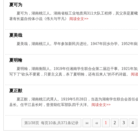
夏可为
夏可为，湖南桃江人。湖南省核工业地质局311大队工程师，其父亲是夏曦
著有长篇自传体小说《伟大与平凡》
阅读全文>>
夏美哉
夏美哉，湖南桃江人。早年参加新民共进社。1947年回乡办学。1952年
夏明翰
夏明翰，湖南衡阳人。1919年任湘南学生联合会第二届总干事。1921年加
写下了“砍头不要紧，只要主义真，杀了夏明翰，还有后来人”的不朽诗篇。
阅读
夏正猷
夏正猷，湖南桃江武潭人。1919年5月28日，当选为湖南学生联合会首
县长。任平江县长时，曾资助红军部队四千大洋。
阅读全文>>
1
2
3
4
第1/38页 每页10条,共371条记录