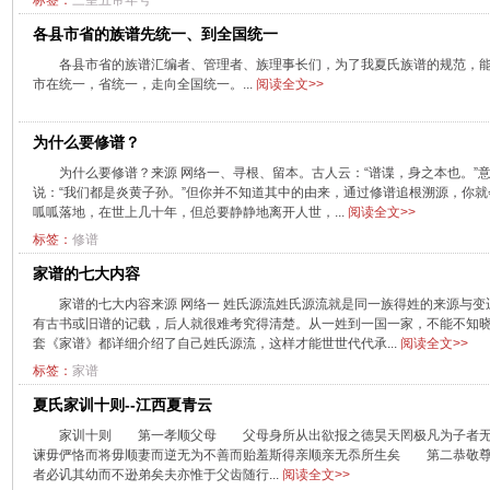
标签：
三皇五帝年号
各县市省的族谱先统一、到全国统一
各县市省的族谱汇编者、管理者、族理事长们，为了我夏氏族谱的规范，
市在统一，省统一，走向全国统一。...
阅读全文>>
为什么要修谱？
为什么要修谱？来源 网络一、寻根、留本。古人云：“谱谍，身之本也。”
说：“我们都是炎黄子孙。”但你并不知道其中的由来，通过修谱追根溯源，你
呱呱落地，在世上几十年，但总要静静地离开人世，...
阅读全文>>
标签：
修谱
家谱的七大内容
家谱的七大内容来源 网络一 姓氏源流姓氏源流就是同一族得姓的来源与
有古书或旧谱的记载，后人就很难考究得清楚。从一姓到一国一家，不能不知
套《家谱》都详细介绍了自己姓氏源流，这样才能世世代代承...
阅读全文>>
标签：
家谱
夏氏家训十则--江西夏青云
家训十则 第一孝顺父母 父母身所从出欲报之德昊天罔极凡为子者无
谏毋俨恪而将毋顺妻而逆无为不善而贻羞斯得亲顺亲无忝所生矣 第二恭敬
者必讥其幼而不逊弟矣夫亦惟于父齿随行...
阅读全文>>