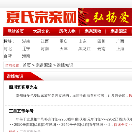
网站首页
大禹文化
历代人物
宗亲活动
宗谱源流
标签：
湖南
江西
重庆
山东
四川
广西
河北
辽宁
河南
天津
黑龙江
云南
上海
台湾
海南
首页
>
宗谱源流
>
谱牒知识
当前位置：
谱牒知识
四川宜宾夏光友
贵州好多也夏氏家族的名誉卖酒的，应该全面清查和拉黑，让夏姓丢脸...
阅
三皇五帝年号
年份干支属相年号补充详细-2953戊申猴[伏羲]元年详细>>-2952已酉鸡[伏羲
>>-2950辛亥猪[伏羲]四年详细>>-2949壬子鼠[伏羲]五年详细>>-2...
阅读全文>