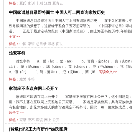
标签：
夏氏
家训
十则
江西
夏青云
中国家谱总目录即将面世 中国人可上网查询家族历史
中国家谱总目录即将面世中国人可上网查询家族历史 在不久的将来，中
己寻根问祖的梦想了，这都缘于整合了五万册家谱的——《中国家谱总目》即
道。 正处于最后定稿阶段的《中国家谱总目》，由上海图书馆历时6年编纂而成
全文>>
标签：
中国
家谱
总目录
即将
面世
难繁字符
难繁字符 a、僾（ài）、螯（áo） b、寳寶（宝bǎo）、賓（宾bīn
cǎi）、聰（聪cōng）、璁（cōng）、荿（chéng）、沖（冲chōng）、竾
e、侕（ér） f、範（范fàn）、氾（泛fàn）、棻（fē...
阅读全文>>
标签：
难繁
字符
家谱应不应该在网上公开？
家谱应不应该在网上公开？ 家谱应不应该在网上公开？，这个问题是
度：我不主张在互联网上完整地公开家谱。 家谱是家族档案，具有家族特点
有私密性的。所见大多姓氏的家谱都规定不得外传。因此，每一位家族成员，都
读全文>>
标签：
家谱
应不
应该
网上
公开
[转载]也说王大有所作“姓氏图腾”