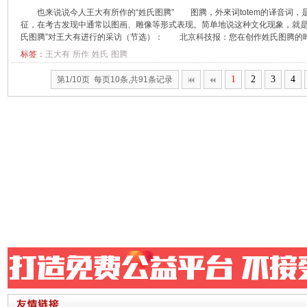
也来说说今人王大有所作的“姓氏图腾” 图腾，外來词totem的译音词
征，在考古发现中通常以图画、雕像等形式表现。简单地说这种文化现象，就
氏图腾”对王大有进行的采访（节选）： 北京科技报：您在创作姓氏图腾的时
标签：
王大有
所作
姓氏
图腾
1
2
3
4
第1/10页 每页10条,共91条记录