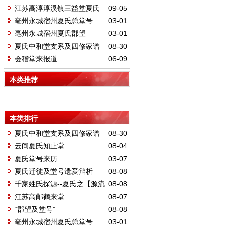
江苏高淳淳溪镇三益堂夏氏
09-05
亳州永城宿州夏氏总堂号
03-01
亳州永城宿州夏氏郡望
03-01
夏氏中和堂支系及四修家谱
08-30
会稽堂来报道
06-09
本类推荐
本类排行
夏氏中和堂支系及四修家谱
08-30
云间夏氏知止堂
08-04
夏氏堂号来历
03-07
夏氏迁徒及堂号遗爱辩析
08-08
千家姓氏探源--夏氏之【源流
08-08
郡望】
江苏高邮鹤来堂
08-07
“郡望及堂号”
08-08
亳州永城宿州夏氏总堂号
03-01