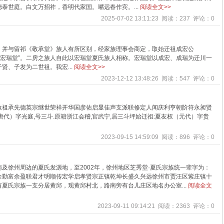
泰世庭。白文万招祚，香明代家国。嘴远春作宾。...
阅读全文>>
2025-07-02 13:11:23 阅读：237 评论：0
，并与留祁《敬承堂》族人有所区别，经家族理事会商定，取始迁祖成宏公
号“宏瑞堂”。二房之族人自此以宏瑞堂夏氏族人相称。宏瑞堂以成宏、成瑞为迁川一
贤、子发为二世祖。我宏...
阅读全文>>
2023-12-12 13:48:26 阅读：547 评论：0
敬祖承先德英宗继世荣祥开华国彦佑启显佳声支派联修定人闻庆利亨朝阶符永昶贤
代）字光庭,号三斗.原籍浙江会稽,官武宁,居三斗坪始迁祖:夏友权（元代）字贵
2023-09-15 14:59:09 阅读：896 评论：0
及徐州周边的夏氏发源地，至2002年，徐州地区芝秀堂·夏氏宗族统一辈字为：
全勤富余盈联君才明顺传宏学启孝贤宗正镇乾坤长盛久兴远徐州市贾汪区紫庄镇十
夏氏宗族一支分居黄邱，现黄邱村北，路南旁有台儿庄区地名办公室...
阅读全文
2023-09-11 09:14:21 阅读：2363 评论：0