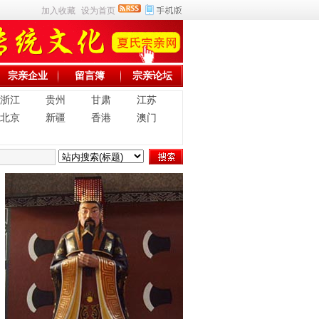
加入收藏
设为首页
宗亲企业
留言簿
宗亲论坛
浙江
贵州
甘肃
江苏
北京
新疆
香港
澳门