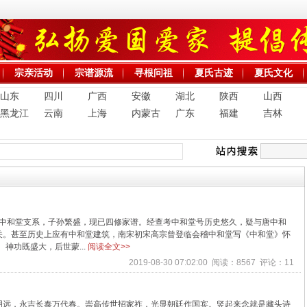
宗亲活动
宗谱源流
寻根问祖
夏氏古迹
夏氏文化
山东
四川
广西
安徽
湖北
陕西
山西
黑龙江
云南
上海
内蒙古
广东
福建
吉林
氏中和堂支系，子孙繁盛，现已四修家谱。经查考中和堂号历史悠久，疑与唐中和
关。甚至历史上应有中和堂建筑，南宋初宋高宗曾登临会稽中和堂写《中和堂》怀
神功既盛大，后世蒙...
阅读全文>>
2019-08-30 07:02:00 阅读：8567 评论：11
明远，永吉长泰万代春。崇高传世招家祚，光显朝廷作国宾。竖起来念就是藏头诗