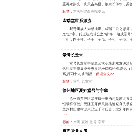
重再永崇光，庆天吉高显。铜宗长传朝，梁德
标签：
重庆铜梁白香嘴夏氏
宏瑞堂世系源流
我迁川族人为感成宏、成瑞二公之恩德
之“宏”字、始迁祖成瑞公之“瑞”字，组成堂
世祖，以子祥、子玉、子茂、子相、子慎、子
堂号长发堂
堂号长发堂字辈庭公恢令绪浙水发源清
达裕泰平鹏展凌云志泉韵松鹤鸣始祖:夏远（唐
高,行丙十九.由瑞昌...
阅读全文>>
标签：
堂号
长发堂
徐州地区夏姓堂号与字辈
徐州市贾汪区紫庄镇十里沟村是苏北鲁南
恒瑞祥佰碧广元廷玉开保凤德兆逢繁良先承
里沟村自建村以来已近千年历史，北宋年间有
>>
标签：
徐州
夏姓
堂号
字辈
夏氏堂号来历