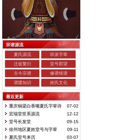
宗谱源流
夏氏源流
班派字辈
迁徙繁衍
堂号郡望
古今宗谱
修谱续谱
谱牒知识
姓氏文化
最近更新
重庆铜梁白香嘴夏氏字辈诗
07-02
宏瑞堂世系源流
12-12
堂号长发堂
09-15
徐州地区夏姓堂号与字辈
09-11
夏氏堂号来历
03-07