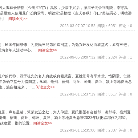
考因大禹葬会稽郡（今浙江绍兴）禹陵，少康中兴后，派庶子无余到禹陵，奉守禹
这是夏姓人使用最广泛的堂号。明德堂:是根据《左氏春秋》传曰“美哉禹公，明德远
...
阅读全文>>
2023-03-07 07:10:53 阅读：6951 评论：0
期，民国年间维修，为夏氏三兄弟所造祠堂，为勉兴旺发达而取堂名，原有三进，
老年人活动中心。...
阅读全文>>
2022-09-05 20:07:32 阅读：2324 评论：1
门户的代称，源于祖先的名人典故或典籍箴言。夏姓堂号有平水堂、惜阴堂、仁德
1年版确立堂号为惜阴堂，永城、亳州、宿州、商丘、邳州、夏邑、颍上等地夏氏总
，族自祖先来，一...
阅读全文>>
2022-03-01 15:37:19 阅读：3517 评论：0
聚居，声名显赫，繁荣发迹之处，为人仰望。夏氏郡望有会稽郡、谯郡等。宿州夏
、亳州、宿州、商丘、邳州、夏邑、颍上等地夏氏总谱2022年版把谯郡作为郡望。
建置，郡的设置...
阅读全文>>
2022-03-01 15:35:00 阅读：2337 评论：0