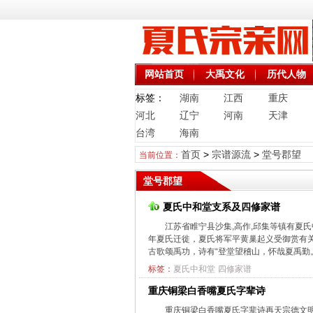
网站首页
大禹文化
历代人物
标签：
湖南
江西
重庆
河北
辽宁
河南
天津
台湾
海南
首页
>
宗谱源流
>
堂号郡望
当前位置：
堂号郡望
夏氏中和堂支系及四修家谱
江苏省睢宁县沙集,高作,邱集等镇有夏
年夏氏迁徙，夏氏将军平黄巢起义受御赏有
古歌颂禹功，诗有“登堂望稽山，怀哉夏禹勤。
标签：
夏氏中和堂
四修家谱
重庆铜梁白香嘴夏氏字辈诗
重庆铜梁白香嘴夏氏字辈诗再天宗德文