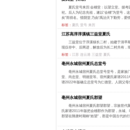
夏氏堂号来历:会稽堂：以望立堂。据
祀。后人为纪念先祖，遂以“会稽”为堂号，
矣”而得名。惜阴堂:乃由“禹治天下勤劳，爱惜寸
标签：
夏氏
堂号
来历
江苏高淳淳溪镇三益堂夏氏
三益堂位于淳溪镇长二村，始建于清早
现仅存中、后两进，解放后为长二村共有，现为
标签：
江苏
连云港
三益堂
夏氏
亳州永城宿州夏氏总堂号
亳州永城宿州夏氏总堂号堂号，是家族
堂、尚忠堂、明德堂等。宿州夏氏家谱201
谱2022年版确立总堂号为仁德堂。人因父母生
亳州永城宿州夏氏郡望
亳州永城宿州夏氏郡望郡望，宗族世代
氏家谱2011年版把会稽郡作为郡望，永城
郡望在隋唐时期称“姓望”，郡是中国古代的行政