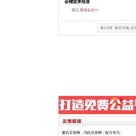
会稽堂来报道
堂口
阅读全文>>
第1/3页 每页10条,共
夏氏宗亲网
|
冯氏宗亲网
|
程力专汽
|