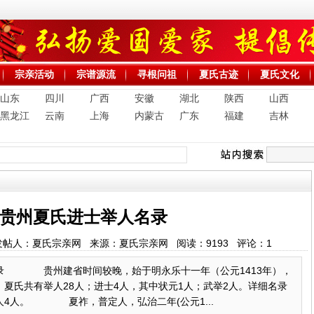
宗亲活动
宗谱源流
寻根问祖
夏氏古迹
夏氏文化
山东
四川
广西
安徽
湖北
陕西
山西
黑龙江
云南
上海
内蒙古
广东
福建
吉林
贵州夏氏进士举人名录
5:18 发帖人：夏氏宗亲网 来源：夏氏宗亲网 阅读：
9193
评论：
1
录 贵州建省时间较晚，始于明永乐十一年（公元1413年），
夏氏共有举人28人；进士4人，其中状元1人；武举2人。详细名录
 夏祚，普定人，弘治二年(公元1...