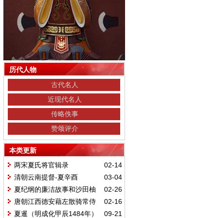
历代人物
古代名人
近现代名人
传略佚事
赞颂评介
本类更新
两宋夏氏将官辑录
02-14
清朝云南提督-夏辛酉
03-04
夏纪纲的廉洁故事和沙田柚
02-26
的由来
唐朝江西德安藉左散骑常侍
02-16
夏勰
夏暹（明成化甲辰1484年）
09-21