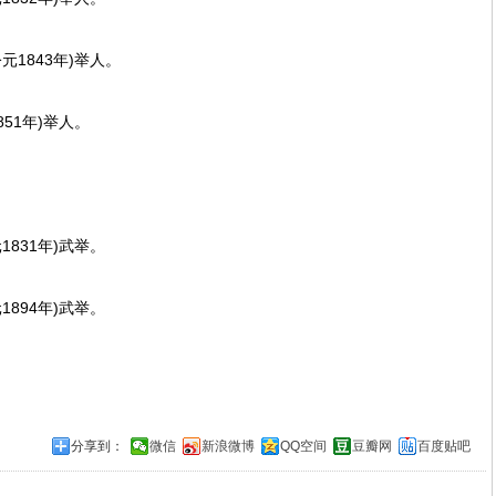
1843年)举人。
1年)举人。
831年)武举。
894年)武举。
分享到：
微信
新浪微博
QQ空间
豆瓣网
百度贴吧