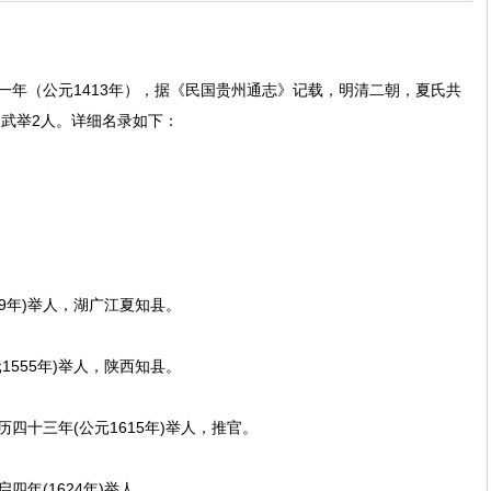
（公元1413年），据《民国贵州通志》记载，明清二朝，夏氏共
；武举2人。详细名录如下：
9年)举人，湖广江夏知县。
555年)举人，陕西知县。
十三年(公元1615年)举人，推官。
年(1624年)举人。