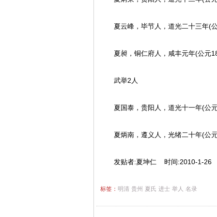
夏云峰，毕节人，道光二十三年(公元
夏昶，铜仁府人，咸丰元年(公元185
武举2人
夏国泰，贵阳人，道光十一年(公元1
夏炳南，遵义人，光绪二十年(公元1
发贴者:夏坤仁 时间:2010-1-26
标签：
明清
贵州
夏氏
进士
举人
名录