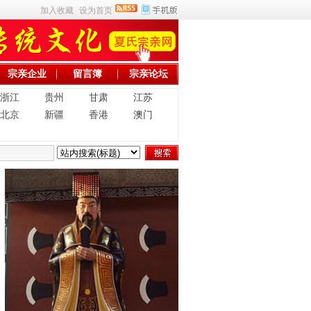
加入收藏
设为首页
宗亲企业
留言簿
宗亲论坛
浙江
贵州
甘肃
江苏
北京
新疆
香港
澳门