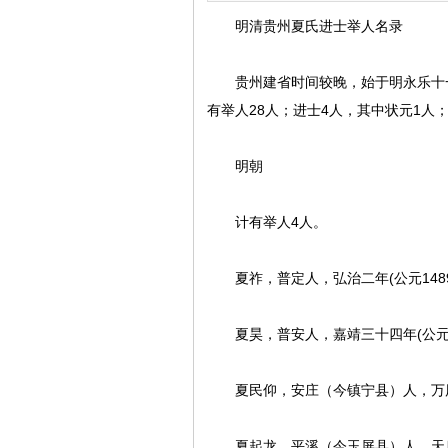
明清贵州夏氏进士举人名录
贵州建省时间较晚，始于明永乐十一年
有举人28人；进士4人，其中状元1人
明朝
计有举人4人。
夏祚，普定人，弘治二年(公元148
夏昊，普安人，嘉靖三十四年(公元1
夏民仰，安庄（今镇宁县）人，万历四
夏起龙，平溪（今玉屏县）人，天启四