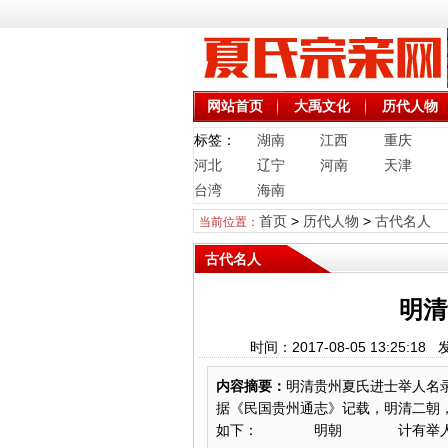
网站首页
大禹文化
历代人物
标签：
湖南
江西
重庆
河北
辽宁
河南
天津
台湾
海南
首页
>
历代人物
>
古代名人
当前位置：
古代名人
明清
时间：2017-08-05 13:2
内容摘要：
明清贵州夏氏进士举人名
据《民国贵州通志》记载，明清二朝，
如下： 明朝 计有举人4人。