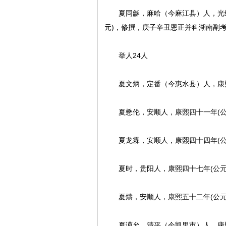
夏同龢，麻哈（今麻江县）人，光绪十九
元)，修撰，庚子辛丑恩正并科湖南副
举人24人
夏文炳，定番（今惠水县）人，康熙二
夏懋伦，安顺人，康熙四十一年(公元
夏龙霖，安顺人，康熙四十四年(公元
夏时，贵阳人，康熙四十七年(公元1
夏燽，安顺人，康熙五十二年(公元1
夏谟允，清平（今凯里市）人，康熙五