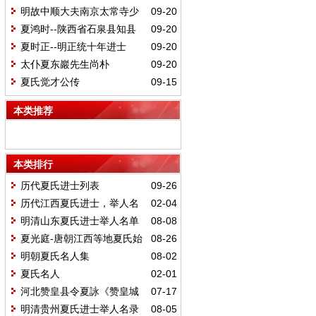
进士，左布政使
明故中顺大夫南京太常寺少
09-20
卿掌尚宝司事夏公行状
夏鸿时--陕西省石泉县知县
09-20
夏时正--明正统十年进士
09-20
太仆夏东巖先生尚朴
09-20
夏氏觉才公传
09-15
本类推荐
本类排行
历代夏氏进士列表
09-26
历代江西夏氏进士，举人名
02-04
录
明清山东夏氏进士举人名单
08-08
夏光庭-唐朝江西等地夏氏始
08-26
迁祖之一
明朝夏氏名人集
08-02
夏氏名人
02-01
河北赞皇县令夏詠《赞皇城
07-17
南楼碑记》简介
明清贵州夏氏进士举人名录
08-05