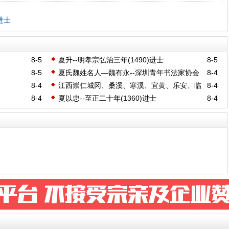
进士
8-5
夏升--明孝宗弘治三年(1490)进士
8-5
8-5
夏氏魏姓名人—魏有永--深圳青年书法家协会
8-4
理事
8-4
江西崇仁城冈、桑溪、寒溪、宜黄、乐安、临
8-4
川、贵溪等地《夏氏八修族谱》（会稽堂）
8-4
夏以忠--至正二十年(1360)进士
8-4