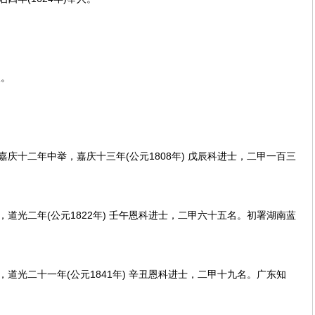
人。
十二年中举，嘉庆十三年(公元1808年) 戊辰科进士，二甲一百三
光二年(公元1822年) 壬午恩科进士，二甲六十五名。初署湖南蓝
光二十一年(公元1841年) 辛丑恩科进士，二甲十九名。广东知