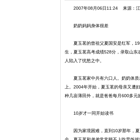
2007年08月06日11:24 来源：
奶奶妈妈身体很差
夏玉茗的曾祖父夏国安是红军，193
生，夏玉茗高考成绩528分，录取山东
人陷入了忧愁之中。
夏玉茗家中共有六口人。奶奶体质差，
上。2004年开始，夏玉茗的母亲又遭
种几亩薄田外，就是爸爸每月600多
10岁才一同开始读书
因为家境困难，直到10岁那年，夏玉
全，夏玉茗和弟弟常常顾不上吃早饭就