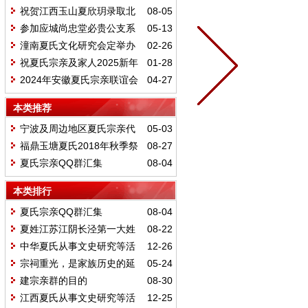
暨广东夏氏宗亲联谊会年会
祝贺江西玉山夏欣玥录取北
08-05
京大学 上海夏晨翔录取清华大学
参加应城尚忠堂必贵公支系
05-13
五修家乘的圆谱志禧活动有感
潼南夏氏文化研究会定举办
02-26
《2025年度夏氏清明会》
祝夏氏宗亲及家人2025新年
01-28
快乐
2024年安徽夏氏宗亲联谊会
04-27
将于5月19日在安徽合肥举办
本类推荐
宁波及周边地区夏氏宗亲代
05-03
表赴舟山市定海区双桥街道共贺南
福鼎玉塘夏氏2018年秋季祭
08-27
山夏氏宗祠重建峻工庆典
祖大典暨第15届本科大学生表彰大
夏氏宗亲QQ群汇集
08-04
会
本类排行
夏氏宗亲QQ群汇集
08-04
夏姓江苏江阴长泾第一大姓
08-22
中华夏氏从事文史研究等活
12-26
动大事纪略
宗祠重光，是家族历史的延
05-24
续和家族文化的传承
建宗亲群的目的
08-30
江西夏氏从事文史研究等活
12-25