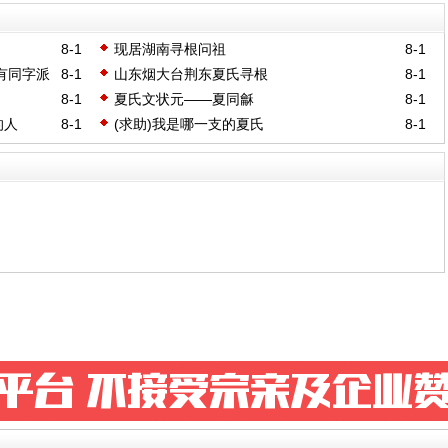
8-1
现居湖南寻根问祖
8-1
有同字派
8-1
山东烟大台荆东夏氏寻根
8-1
8-1
夏氏文状元——夏同龢
8-1
的人
8-1
(求助)我是哪一支的夏氏
8-1