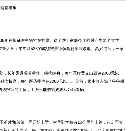
江南都市报
5年在长征途中牺牲在甘肃。这个烈士家庭今年同时产生两名大学
农业大学；弟弟以526的成绩被景德镇陶瓷学院录取。高兴过后，一家
长年累月艰苦劳作，疾病缠身，每年医疗费支出就达2000元以
妇科病折磨，每年医药费也在2000元以上。目前，家中收入除了爷爷耕
元的送报纸的工资，工资只能够给奶奶和妈妈看病。
茗才和弟弟一同开始上学。村里到学校有10公里的山路，行走不安
空着肚子上学了，每天放学回到家都到了撑灯时分了。父亲现在找到了