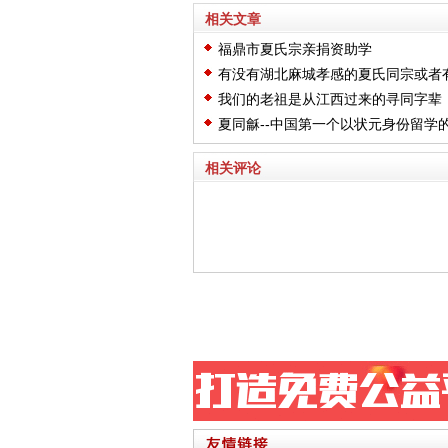
相关文章
福鼎市夏氏宗亲捐资助学
有没有湖北麻城孝感的夏氏同宗或者
的
我们的老祖是从江西过来的寻同字辈
夏同龢--中国第一个以状元身份留学
相关评论