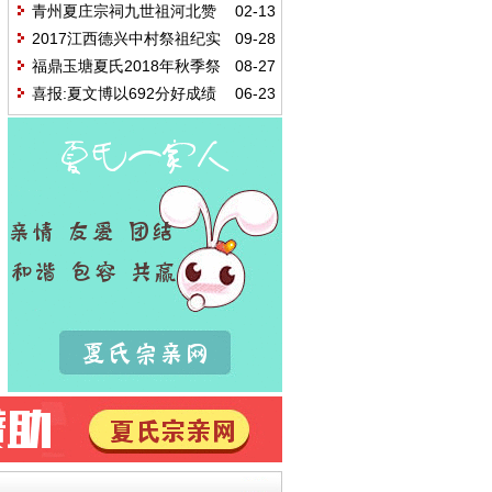
动纪略
青州夏庄宗祠九世祖河北赞
02-13
皇县令夏詠《赞皇城南楼碑记》及
2017江西德兴中村祭祖纪实
09-28
简介
福鼎玉塘夏氏2018年秋季祭
08-27
祖大典暨第15届本科大学生表彰大
喜报:夏文博以692分好成绩
06-23
会
荣获2018年随州理科第一名