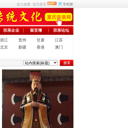
加入收藏
设为首页
宗亲企业
留言簿
宗亲论坛
浙江
贵州
甘肃
江苏
北京
新疆
香港
澳门