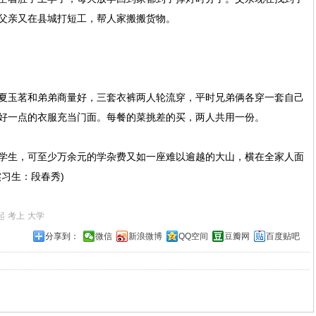
父亲又在县城打短工，帮人家搬搬货物。
玉茗和弟弟商量好，三套衣裤两人轮流穿，平时兄弟俩各穿一套自己
好一点的衣服充当门面。每餐的菜挑差的买，两人共用一份。
生，可至少万余元的学杂费又如一座难以逾越的大山，横在全家人面
习生：段春秀)
起
考上
大学
分享到：
微信
新浪微博
QQ空间
豆瓣网
百度贴吧