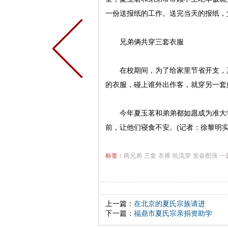
一份送报纸的工作。送完当天的报纸，
兄弟俩共穿三套衣服
在校期间，为了给家里节省开支，夏
的衣服，碰上谁外出作客，就穿另一套
今年夏玉茗和弟弟都如愿成为准大学
前，让他们寝食不安。(记者：徐黎明实
标签：
两兄弟
三套
衣裤
轮流穿
发奋图强
一
上一篇：
在北京的夏氏宗族请进
下一篇：
福鼎市夏氏宗亲捐资助学