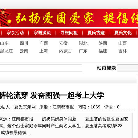
宗亲活动
宗谱源流
寻根问祖
夏氏古迹
夏氏文化
山东
四川
广西
安徽
湖北
陕西
山西
黑龙江
云南
上海
内蒙古
广东
福建
吉林
裤轮流穿 发奋图强一起考上大学
8:56 发帖人：夏氏宗亲网 来源：江南都市报 阅读：
1069
评论：
0
1:24 来源：江南都市报 奶奶妈妈身体很差 夏玉茗的曾祖父夏国安
甘肃。这个烈士家庭今年同时产生两名大学生，夏玉茗高考成绩528
绩被景德镇...