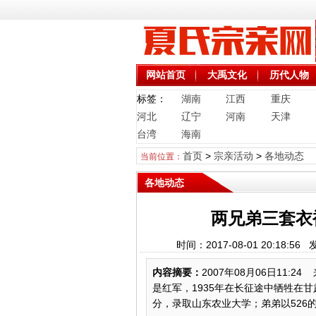
网站首页
大禹文化
历代人物
标签：
湖南
江西
重庆
河北
辽宁
河南
天津
台湾
海南
首页
>
宗亲活动
>
各地动态
当前位置：
各地动态
两兄弟三套衣
时间：2017-08-01 20:1
内容摘要：
2007年08月06日1
是红军，1935年在长征途中牺牲在
分，录取山东农业大学；弟弟以526的成