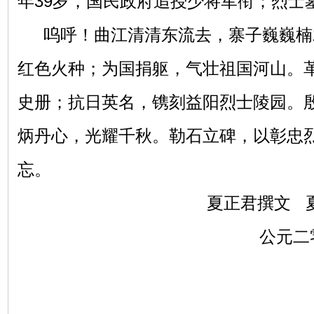
年39岁，国民政府追授少将军衔；烈士
呜呼！曲江清清
东流
去，寨子巍巍楠
红色火种；为国捐躯，气壮祖国河山。
史册；抗日英名，镌刻益阳烈士陵园。
炳丹心，光耀千秋。勒石立碑，以彰忠
忘。
夏正君撰文
公元二