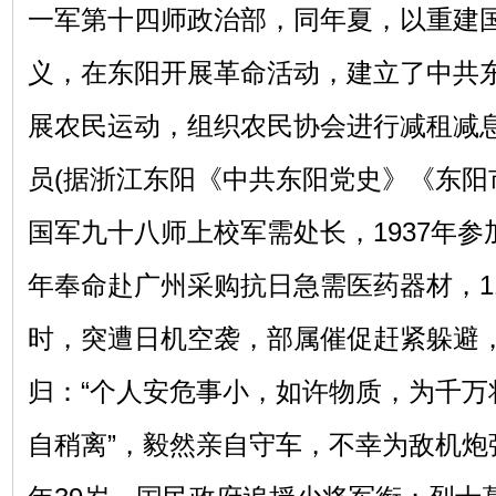
一军第十四师政治部，同年夏，以重建
义，在东阳开展革命活动，建立了中共
展农民运动，组织农民协会进行减租减
员(据浙江东阳《中共东阳党史》《东阳市
国军九十八师上校军需处长，1937年参加
年奉命赴广州采购抗日急需医药器材，1
时，突遭日机空袭，
部属
催促赶紧躲避
归：
“个人安危事小，如许物质，为千万
自稍离”，毅然亲自守车，不幸为敌机炮