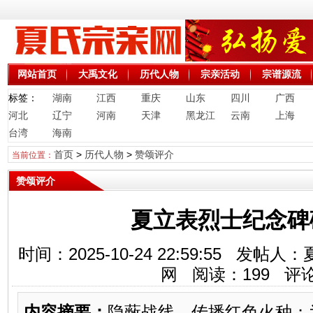
网站首页
大禹文化
历代人物
宗亲活动
宗谱源流
标签：
湖南
江西
重庆
山东
四川
广西
河北
辽宁
河南
天津
黑龙江
云南
上海
台湾
海南
首页
>
历代人物
>
赞颂评介
当前位置：
赞颂评介
夏立表烈士纪念
时间：2025-10-24 22:59:55 
网 阅读：
199
评论
内容摘要：
隐蔽战线，传播红色火种；