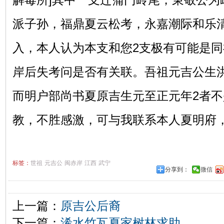
派子孙，福鼎夏云松考，永嘉潮际和乐
入，本人认为本支和您2支极有可能是
岸后失考问是否有关联。吾祖元吉公生
而明户部尚书夏原吉生元至正元年2者
教，不胜感激，可与我联系本人夏明府，138
标签：
世祖
元吉公
闽赤岸
江西
武宁
分享到：
微信
上一篇：
原吉公后裔
下一篇：
浠水竹瓦夏家树林求助