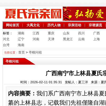
网站首页
大禹文化
历代人物
宗亲活动
宗谱源流
标签：
湖南
江西
重庆
山东
四川
广西
河北
辽宁
河南
天津
黑龙江
云南
上海
台湾
海南
首页
>
寻根问祖
当前位置：
寻根问祖
广西南宁市上林县夏氏
时间：2026-02-11 01:35:31 发帖人：夏三洋 来源
内容摘要：
我们系广西南宁市上林县夏
纂的上林县志，记载我们先祖僅隆自湖