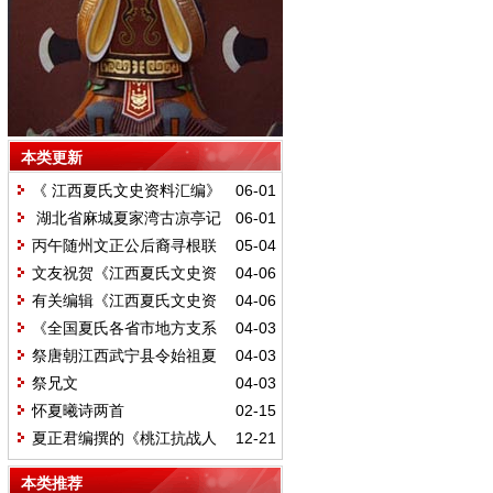
本类更新
《 江西夏氏文史资料汇编》
06-01
终于出版发行
湖北省麻城夏家湾古凉亭记
06-01
丙午随州文正公后裔寻根联
05-04
谊长歌
文友祝贺《江西夏氏文史资
04-06
料汇编》出版
有关编辑《江西夏氏文史资
04-06
料汇编》讨论意见建议
《全国夏氏各省市地方支系
04-03
及字辈汇编》序言
祭唐朝江西武宁县令始祖夏
04-03
光庭公文
祭兄文
04-03
怀夏曦诗两首
02-15
夏正君编撰的《桃江抗战人
12-21
物》出版
本类推荐