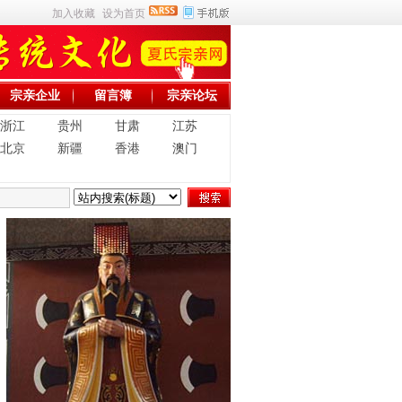
加入收藏
设为首页
宗亲企业
留言簿
宗亲论坛
浙江
贵州
甘肃
江苏
北京
新疆
香港
澳门