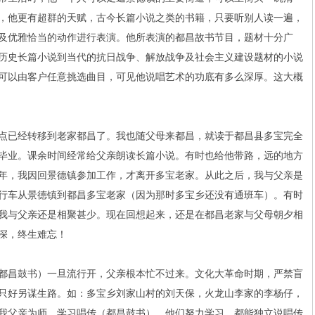
，他更有超群的天赋，古今长篇小说之类的书籍，只要听别人读一遍，
及优雅恰当的动作进行表演。他所表演的都昌故书节目，题材十分广
历史长篇小说到当代的抗日战争、解放战争及社会主义建设题材的小说
可以由客户任意挑选曲目，可见他说唱艺术的功底有多么深厚。这大概
已经转移到老家都昌了。我也随父母来都昌，就读于都昌县多宝完全
机班毕业。课余时间经常给父亲朗读长篇小说。有时也给他带路，远的地方
70年，我因回景德镇参加工作，才离开多宝老家。从此之后，我与父亲是
行车从景德镇到都昌多宝老家（因为那时多宝乡还没有通班车）。有时
我与父亲还是相聚甚少。现在回想起来，还是在都昌老家与父母朝夕相
深，终生难忘！
昌鼓书）一旦流行开，父亲根本忙不过来。文化大革命时期，严禁盲
只好另谋生路。如：多宝乡刘家山村的刘天保，火龙山李家的李杨仔，
我父亲为师，学习唱传（都昌鼓书）。他们努力学习，都能独立说唱传