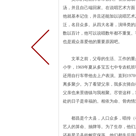
汤，并且自己端回家。在说唱艺术方面
他就基本记住，并且还能加以说唱艺术
泛，名目众多。从四大名著，演绎类的
数以百计，他可以说唱数年都不重复。
也是观众喜爱他的重要原因吧。
文革之前，父母的生活、工作的重点
小学，1969年夏从多宝五七中专农
还用自行车带他去上户表演。直到19
离多聚少。为了看望父亲，我多次骑自
父亲也来景德镇与我相聚。尽管这样，
处的日子是幸福的。相依为命、骨肉情
都昌是个大县，人口众多，唱传（都
艺人的算命、抽牌等。为了生存，他们
还有星子县的鲍官保等，他们都先后拜