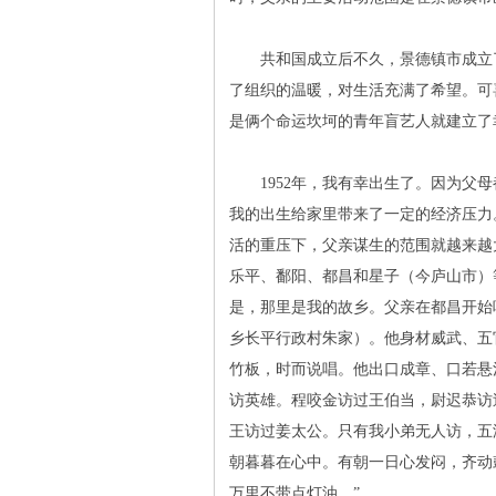
共和国成立后不久，景德镇市成立了
了组织的温暖，对生活充满了希望。可
是俩个命运坎坷的青年盲艺人就建立了
1952年，我有幸出生了。因为父母
我的出生给家里带来了一定的经济压力
活的重压下，父亲谋生的范围就越来越
乐平、鄱阳、都昌和星子（今庐山市）
是，那里是我的故乡。父亲在都昌开始
乡长平行政村朱家）。他身材威武、五
竹板，时而说唱。他出口成章、口若悬
访英雄。程咬金访过王伯当，尉迟恭访
王访过姜太公。只有我小弟无人访，五
朝暮暮在心中。有朝一日心发闷，齐动
万里不带点灯油。”