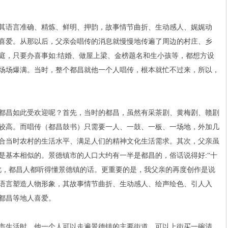
语言准确、精炼、鲜明、押韵，故事情节曲折、生动感人、娓娓动
喜爱。从那以后，父亲会唱传的消息就慢慢地传遍了周边的村庄、乡
庭，只要办喜事如:结婚、做屋上梁、金榜题名和生小孩等，都想方设
场场爆满。当时，整个都昌就他一个人唱传，根本就忙不过来，所以，
昌如此受欢迎呢？首先，当时的都昌，虽然有采茶剧、黄梅剧、赣剧
较高。而唱传（都昌鼓书）只需要一人、一鼓、一板、一场地，外加几
合当时农村的生活水平、满足人们的精神文化生活需求。其次，父亲虽
是基本相似的。景德镇市的人口大约有一半是都昌的，俗话说得好:“十
此，都昌人都听得懂景德镇的话。更重要的是，我父亲的再度创作是说
语言塑造人物形象，其故事情节曲折、生动感人、绘声绘色、引人入
都昌等地人喜爱。
生活时，他一个人可以走遍景德镇的主要街道，可以上街买一碗清