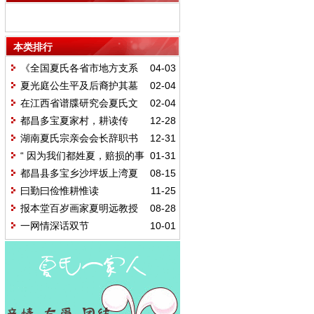
本类排行
《全国夏氏各省市地方支系
04-03
及字辈汇编》序言
夏光庭公生平及后裔护其墓
02-04
记
在江西省谱牒研究会夏氏文
02-04
史委员会成立大会上的总结性发言
都昌多宝夏家村，耕读传
12-28
家、人才辈出
湖南夏氏宗亲会会长辞职书
12-31
“ 因为我们都姓夏，赔损的事
01-31
情就算了吧!”
都昌县多宝乡沙坪坂上湾夏
08-15
家村重建祖堂序（讨论稿）
曰勤曰俭惟耕惟读
11-25
报本堂百岁画家夏明远教授
08-28
艺术年表
一网情深话双节
10-01