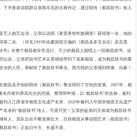
、下半夜就说唱群众喜闻乐见的古典传记，通过唱传（都昌鼓书）收入
盲艺人曲艺会演，父亲以说唱《黄贵香智炸敌碉堡》获得第一名，他的
得第二名。（详见1993年由夏国初主编的《都昌县多宝乡志》及百度
昌鼓书）在整个都昌都非常流行。不少的都昌人能唱上一段都昌鼓书。这
所以说：父亲把鼓书艺术从景德镇带到了老家都昌，成为都昌鼓书的重
故乡的人民，奉献给了都昌鼓书事业。我为我的父亲感到骄傲、自豪！
昌县开创的唱传（都昌鼓书）事业得到了空前的发展。2007年，都
著名作家刘章高先生的挖掘、整理和申报，以“都昌鼓书”的名称，被列
年被列入江西省非物质文化遗产名录、2020年被列入中国非物质文化遗产
产名录的“都昌鼓书”传人，可喜可贺！父亲的徒弟刘天保成为都昌鼓书
继有人、其队伍在不断发展壮大，目前都昌从事说唱艺术（都昌鼓书）
都昌鼓书）正如日中天、长盛不衰。