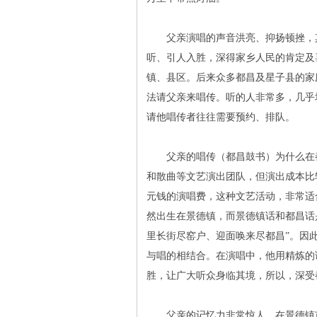
父亲演唱的声音洪亮、抑扬顿挫，其
听、引人入胜，深得家乡人民的肯定及
镇、县区。后来众多都昌及星子县的家
法请父亲来唱传。听的人非常多，几乎
请他唱传者往往需要预约、排队。
父亲的唱传（都昌鼓书）为什么在都
和散曲等文艺演出团队，但演出成本比
元钱的演唱费，这种文艺活动，非常适
然出生在景德镇，而景德镇话和都昌话
里长街尽窑户、迎面唤来尽都昌”。因
与唱的相结合。在演唱中，他用精炼的
胜，让广大听众身临其境，所以，深受
父亲的记忆力非常惊人。在景德镇市