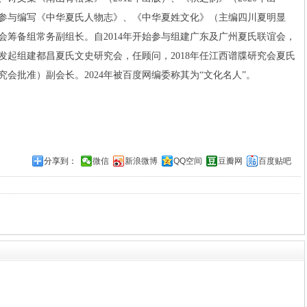
》，参与编写《中华夏氏人物志》、《中华夏姓文化》（主编四川夏明显
谊会筹备组常务副组长。自2014年开始参与组建广东及广州夏氏联谊会，
8年发起组建都昌夏氏文史研究会，任顾问，2018年任江西谱牒研究会夏氏
会批准）副会长。2024年被百度网编委称其为“文化名人”。
分享到：
微信
新浪微博
QQ空间
豆瓣网
百度贴吧