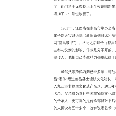
了，他们迫于无奈晚上上半夜说唱新传
增加了，生活也改善了。
1981年，江西省在南昌市举办全省
弟子刘天宝以说唱《新旧婚姻对比》获
网“都昌鼓书”）。从此之后唱传（都
些都与父亲的影响、传教是分不开的。
要传人。他把自己毕生精力都奉献给了
虽然父亲跨鹤西归已经多年，可他在都
昌“唱传”经过都昌县土塘镇文化站长、
入九江市非物质文化遗产名录、2010
名录。父亲成为喜列中国非物质文化遗
的传承人。更可喜的是传承都昌鼓书后
的人据说有五十多个，这种说唱艺术（