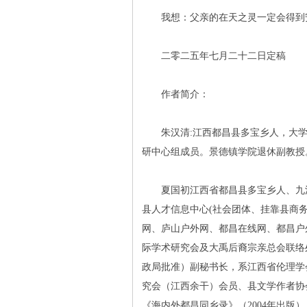
我想：父亲的在天之灵一定会得到安
二零二五年七月二十二日定稿
作者简介：
朱汉清:江西都昌县多宝乡人，大学
研中心组成员。景德镇学院退休副教授
夏国初江西省都昌县多宝乡人、九江
县人才信息中心(社会团体、挂靠县商
网、庐山户外网、都昌在线网、都昌户外
际学术研究会及大禹后裔宗亲总会联络
政局批准）副秘书长，系江西省伦理学
究会（江西余干）会员、县文学作者协
《海内外都昌同乡录》（2004年出版）