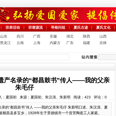
宗亲活动
宗谱源流
寻根问祖
夏氏古迹
夏氏文化
山东
四川
广西
安徽
湖北
陕西
山西
黑龙江
云南
上海
内蒙古
广东
福建
吉林
遗产名录的“都昌鼓书”传人——我的父亲
朱毛仔
:13 发帖人：夏国初 来源：夏国初、朱汉清、朱新明 阅读：
423
评论：
0
录的“都昌鼓书”传人 ——我的父亲朱毛仔 朱新明口述、朱汉清、夏
省都昌县多宝乡，1928年生于景德镇市一个贫苦陶瓷工人家庭。