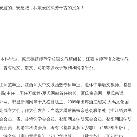
慰的。安息吧，我敬爱的流芳千古的父亲！
本科毕业。原景德镇师范学校语文教研组长，江西省师范语文教学教
。曾有论文、散文、诗歌等发表于报刊和网络平台。
师范毕业、江西师大中文系函数专科毕业。退休中学语文教师。都昌
务局)主任，历任万家姓•夏氏网站首任站长、夏氏宗亲网、夏氏宗谱
网、都昌新闻网等十八栏目版主。2009年出席浙江绍兴.大禹文化国
处成立大会，作大会发言，当选大禹后裔宗亲总会联络处（浙江绍兴民
会会员、省、县诗词学会会员、鄱阳湖文学研究会会员、鄱阳湖国学研
会会员、县老年科协会员。著有《都昌县多宝乡志》（1993年出版）、
、诗文集《南山青松集》（2012年出版）、《秋之韵》（2020年出