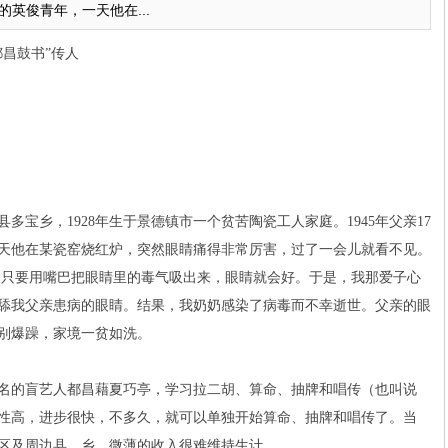
的英俊青年，一天他在...
昌鼓书”传人
乡，1928年生于景德镇市一个贫苦陶瓷工人家庭。1945年父亲17
天他在某瓷窑烧红炉，突然眼睛痛得非常厉害，过了一会儿就看不见。
:只要用嘴巴把眼睛里的毒气吸出来，眼睛就会好。于是，我那爱子心
舔我父亲患病的眼睛。结果，我奶奶感染了病毒而不幸逝世。父亲的眼
别爆躁，家境一贫如洗。
名的盲艺人都昌藉夏巧亭，学习拉二胡、算命、抽牌和唱传（也叫说
性高，进步很快，不多久，就可以单独开始算命、抽牌和唱传了。当
区及周边县、乡，微薄的收入很难维持生计。