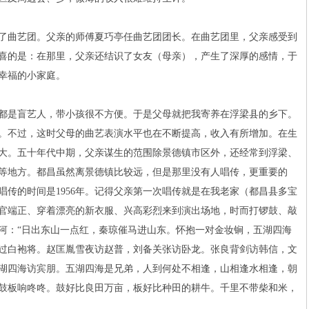
曲艺团。父亲的师傅夏巧亭任曲艺团团长。在曲艺团里，父亲感受到
喜的是：在那里，父亲还结识了女友（母亲），产生了深厚的感情，于
幸福的小家庭。
都是盲艺人，带小孩很不方便。于是父母就把我寄养在浮梁县的乡下。
。不过，这时父母的曲艺表演水平也在不断提高，收入有所增加。在生
大。五十年代中期，父亲谋生的范围除景德镇市区外，还经常到浮梁、
等地方。都昌虽然离景德镇比较远，但是那里没有人唱传，更重要的
唱传的时间是1956年。记得父亲第一次唱传就是在我老家（都昌县多宝
官端正、穿着漂亮的新衣服、兴高彩烈来到演出场地，时而打锣鼓、敲
河：“日出东山一点红，秦琼催马进山东。怀抱一对金妆锏，五湖四海
过白袍将。赵匡胤雪夜访赵普，刘备关张访卧龙。张良背剑访韩信，文
湖四海访宾朋。五湖四海是兄弟，人到何处不相逢，山相逢水相逢，朝
鼓板响咚咚。鼓好比良田万亩，板好比种田的耕牛。千里不带柴和米，