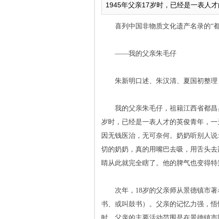
1945年父亲17岁时，已经是一表人才
喜列中国非物质文化遗产名录的“都
——我的父亲朱毛仔
朱新明口述、朱汉清、夏国初整理
我的父亲朱毛仔，祖籍江西省都昌县多宝
岁时，已经是一表人才的英俊青年，一
因无钱医治，无可奈何。奶奶听别人说
切的奶奶，真的用嘴巴去吸，用舌头去
睛从此就完全瞎了。他的脾气也变得特
次年，18岁的父亲师从景德镇市著
书、或叫鼓书）。父亲的记忆力强，悟
时，父亲的主要活动范围是在景德镇市