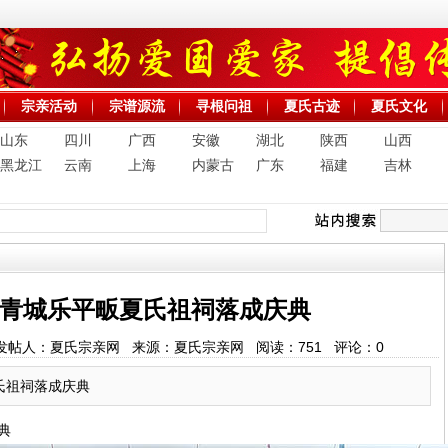
宗亲活动
宗谱源流
寻根问祖
夏氏古迹
夏氏文化
山东
四川
广西
安徽
湖北
陕西
山西
黑龙江
云南
上海
内蒙古
广东
福建
吉林
青城乐平畈夏氏祖祠落成庆典
12:53 发帖人：夏氏宗亲网 来源：夏氏宗亲网 阅读：
751
评论：
0
氏祖祠落成庆典
典