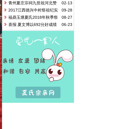
动纪略
青州夏庄宗祠九世祖河北赞
02-13
皇县令夏詠《赞皇城南楼碑记》及
2017江西德兴中村祭祖纪实
09-28
简介
福鼎玉塘夏氏2018年秋季祭
08-27
祖大典暨第15届本科大学生表彰大
喜报:夏文博以692分好成绩
06-23
会
荣获2018年随州理科第一名