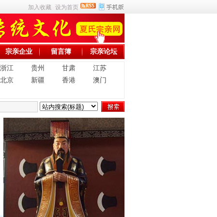
加入收藏
设为首页
宗亲企业
留言簿
宗亲论坛
浙江
贵州
甘肃
江苏
北京
新疆
香港
澳门