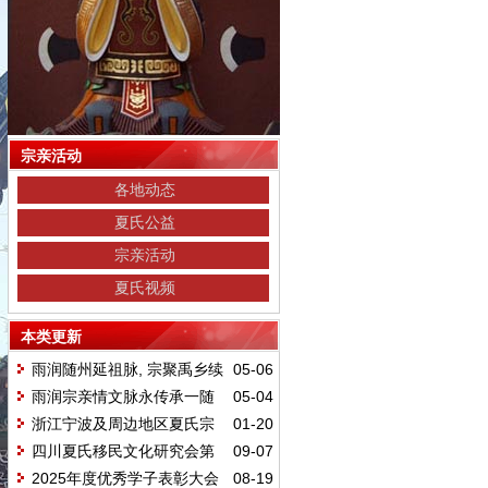
宗亲活动
各地动态
夏氏公益
宗亲活动
夏氏视频
本类更新
雨润随州延祖脉, 宗聚禹乡续
05-06
家声
雨润宗亲情文脉永传承一随
05-04
州禹裔文化交流联谊活动圆满举行
浙江宁波及周边地区夏氏宗
01-20
亲联谊会圆满成功
四川夏氏移民文化研究会第
09-07
二次年会将于10月24日举办
2025年度优秀学子表彰大会
08-19