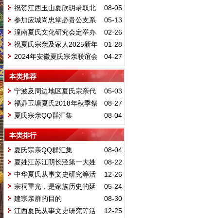
暨广东夏氏宗亲联谊会年会
祝贺江西玉山夏欣玥录取北
08-05
京大学 上海夏晨翔录取清华大学
参加应城尚忠堂必贵公支系
05-13
五修家乘的圆谱志禧活动有感
潼南夏氏文化研究会定举办
02-26
《2025年度夏氏清明会》
祝夏氏宗亲及家人2025新年
01-28
快乐
2024年安徽夏氏宗亲联谊会
04-27
将于5月19日在安徽合肥举办
本类推荐
宁波及周边地区夏氏宗亲代
05-03
表赴舟山市定海区双桥街道共贺南
福鼎玉塘夏氏2018年秋季祭
08-27
山夏氏宗祠重建峻工庆典
祖大典暨第15届本科大学生表彰大
夏氏宗亲QQ群汇集
08-04
会
本类排行
夏氏宗亲QQ群汇集
08-04
夏姓江苏江阴长泾第一大姓
08-22
中华夏氏从事文史研究等活
12-26
动大事纪略
宗祠重光，是家族历史的延
05-24
续和家族文化的传承
建宗亲群的目的
08-30
江西夏氏从事文史研究等活
12-25