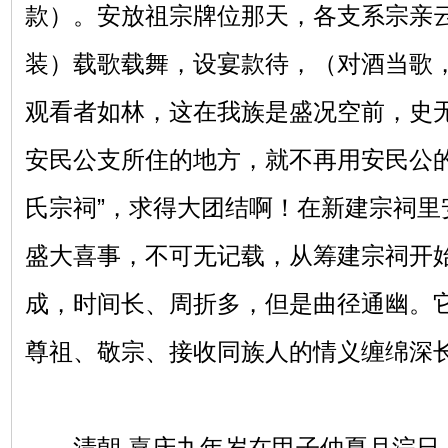
款）。安放祖宗牌位那天，各支系宗亲
装）载歌载舞，设宴款待，（对酒当歌
观看者如林，这在我族是盛况空前，史
安民公支所住的地方，就不再用安民公的
氏宗祠”，求得大团结啊！在新建宗祠里
盛大喜事，不可无记载，从筹建宗祠开
成，时间长、周折多，但是曲径通幽。
尊祖、敬宗、接收同族人的情义缠绵深
清朝 嘉庆九年岁在甲子仲夏月浣日