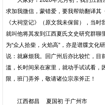
求加我微信，蒙错爱，要我帮助翻译其
《大祠堂记》（原文我未保留），当时
就叫他将其发到江西夏氏文史研究群聊
为“众人拾柴，火焰高”，亦是谱牒文化
说：就麻烦我。回广州后亦比较忙，目
滥，长时间呆在家里，就动手试试看，
限，班门弄斧，敬请诸位宗亲斧正！
江西都昌 夏国初 于广州市