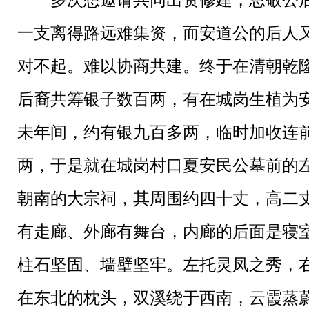
一支离得路远难集资，而安道公的后人
对不起。难以协商共建。终于在清朝乾
后裔共筹银子数百两，有在城岗生植为
未年间，约有银九百多两，临时加收连
两，于是就在城岗村口夏安民公墓前的
朝南的大宗祠，其周围约四十丈，高二
有走廊、外廊有舞台，内廊的后面是寝
柱石坚固、墙壁坚牢。左托灵凤之秀，
在东北的枕头，双溪绕于西南，云霞蒸