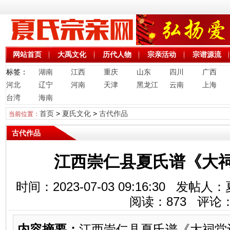
网站首页
大禹文化
历代人物
宗亲活动
宗谱源流
标签：
湖南
江西
重庆
山东
四川
广西
河北
辽宁
河南
天津
黑龙江
云南
上海
台湾
海南
首页
>
夏氏文化
>
古代作品
当前位置：
古代作品
江西崇仁县夏氏谱《大
时间：2023-07-03 09:16:30 
阅读：
873
评论
内容摘要：
江西崇仁县夏氏谱《大祠堂