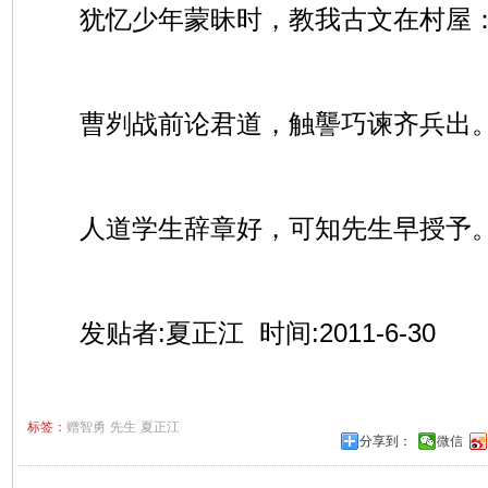
犹忆少年蒙昧时，教我古文在村屋
曹刿战前论君道，触讋巧谏齐兵出
人道学生辞章好，可知先生早授予
发贴者:夏正江 时间:2011-6-30
标签：
赠智勇
先生
夏正江
分享到：
微信