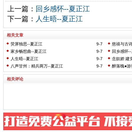
上一篇：
回乡感怀--夏正江
下一篇：
人生晤--夏正江
相关文章
荧屏独思--夏正江
9-7
慈禧与古诗
家乡畅想曲--夏正江
9-7
回乡感怀-
人生晤--夏正江
9-7
念奴娇:建
八声甘州：精兵两万--夏正江
9-7
醉落魄●游
相关评论