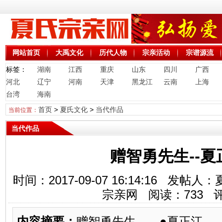
网站首页
大禹文化
历代人物
宗亲活动
宗谱源流
标签：
湖南
江西
重庆
山东
四川
广西
河北
辽宁
河南
天津
黑龙江
云南
上海
台湾
海南
首页
>
夏氏文化
>
当代作品
当前位置：
当代作品
赠智勇先生--夏
时间：2017-09-07 16:14:16 
宗亲网 阅读：
733
评
内容摘要：
赠智勇先生 ●夏正江 