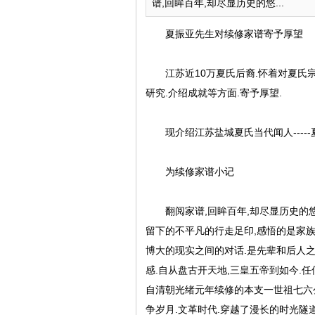
谱,回眸百年,却尽显历史的悠...
夏振亚先生对续修家谱寄予厚望
江苏近10万夏氏后裔.怀着对夏氏宗亲
研究.介绍成就等方面.寄予厚望.
现介绍江苏盐城夏氏当代闻人-----
为续修家谱小记
翻阅家谱,回眸百年,却尽显历史的悠
留下的不平凡的行走足印,感悟的是家族
博大的现实之间的对话.是先辈和后人之
感.自从盘古开天地,三皇五帝到如今.
自清朝光绪元年续修的本支一世祖七六
争岁月.文革时代.穿越了漫长的时光隧道