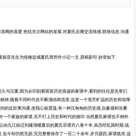
网的喜爱.热忱关注网站的发展.对夏氏后裔交流情感.联络信息.沟通
夏振亚先生为续修盐城夏氏谱所作小记一文.原稿影印.抄录如下.
久与沉重,因为从印刻着斑斑历史痕迹的家谱中,看到的往往是先辈们
精神,随着不同时代在不断涌动和流变,这是一个苍茫旷远的历史和深厚
间的近距离沟通,使我心旌震荡,有一种沉甸甸的历史感,自豪感和沧桑
任何一个家族的家谱,无不打上历史和时代的烙印.当然夏氏家谱也不例外.
公由九江始迁到建湖楼夏后的夏氏宗谱共八卷十本.虽历经乱国时期.战
.迄今却仍然无损.完完整整保存了一百二十余年.岁月蹉跎,家谱犹存,这