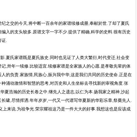
纪之交的今天,将中断一百余年的家谱续修成册,奉献於世.了却了夏氏
但编入的支头较多.原谱文字一字不少.提供了精确,科学的史料.很有历史
证.
.夏氏家谱既是夏氏族史.同时也见证了人类大繁衍,时代变迁,社会变
登记,卅年一续修.比较适宜.续修家谱是全家族人的心愿.是孝敬先辈的体
人的负责.家族情,民族心,振兴我中华,这是我们共同的历史使命.正是在
一种涌动激情和智慧的思考,对历史和人生坐标去寻找新的审视角度.张
华夏浩瀚的历史长卷之中.继先人之遗志,以仁为本.扬我家之精神,沙起
长啸,尽情挥洒.年年岁岁,一代又一代谱写华夏新的华彩乐章,祭奠先人.
意义上来说.为祖争光.荣宗耀祖这乃是一件大大的好事.我想这也是应该成