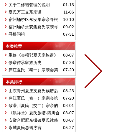
简表
关于二修谱管理的说明
01-13
夏氏万三支系宗谱
11-06
宿州埇桥区永安集宗亲寻根
10-10
同祖
宿州埇桥永安集夏氏宗亲寻
09-02
根问祖
寻根问祖
07-31
本类推荐
重修《会稽郡夏氏宗族谱》
08-07
修谱传承家族历史
07-28
庐江夏氏（泰一）宗亲会第
07-20
九次续谱建祠春节联谊会在锦怡假
本类排行
日大酒店举行
山东青州夏庄支夏氏族谱后
08-23
记
庐江夏氏（泰一）宗亲会第
07-20
九次续谱建祠春节联谊会在锦怡假
致潜川夏氏（交二）宗亲的
08-01
日大酒店举行
一封信
《洪祥堂》夏氏族谱-四川合
03-07
江明昭公后裔-2018续谱公告
安徽合肥肥东撮镇夏氏续修
08-07
家谱海报
永城夏氏总谱序言
05-27