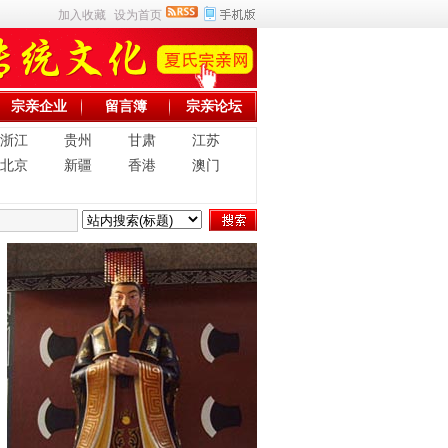
加入收藏
设为首页
宗亲企业
留言簿
宗亲论坛
浙江
贵州
甘肃
江苏
北京
新疆
香港
澳门