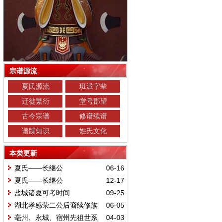
宗谱源流
夏氏源流
班派字辈
迁徙繁衍
堂号郡望
古今宗谱
修谱续谱
谱牒知识
姓氏文化
本类更新
夏氏——长继公
06-16
夏氏——长继公
12-17
盐城诸夏可考时间
09-25
湖北孝感荣二公后裔续修族
06-05
谱寻亲
亳州、永城、宿州先祖世系
04-03