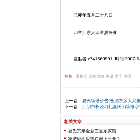
已卯年五月二十八日
印章江东人印章夏振亚
发贴者:x741660991 时间:2007-5-
标签：
夏振亚
先生
续修
家谱
寄予
厚望
上一篇：
夏氏续谱公告(合肥东乡大兴集
下一篇：
江阴市长泾习礼夏氏为续修宗
相关文章
夏氏宗亲金夏庄支系家谱
家谱应不应该在网上公开？