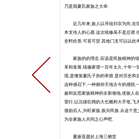
乃是我夏氏家族之大幸.
近几年来,族人以寻祖归宗为尚,在世
本支传人的心愿.这次续修虽不是总谱.
史料价质.可喜可贺.其他门支可以以此考
家族的的理念.应该是民族精神的缩影
革和发展.续修家谱一百年太久,十年一
现,是缏策夏氏子孙的举措.是对历史和后
这种感召下,一种俯仰天地古今的感悟,
扬和反思家族精神的全新领地,使族人在
雷行,以沉雄壮阔的大乞概和大手笔,飞天
激励后人,兴旺家族,振兴民族.从这个
为全家族人共同之心声吧.
夏振亚题於上海三栖堂