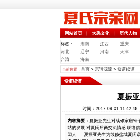
网站首页
大禹文化
历代人物
标签：
湖南
江西
重庆
河北
辽宁
河南
天津
台湾
海南
首页
>
宗谱源流
>
修谱续谱
当前位置：
修谱续谱
夏振亚
时间：2017-09-01 11:
内容摘要：
夏振亚先生对续修家谱寄
站的发展.对夏氏后裔交流情感.联络
闻人-----夏振亚先生为续修盐城