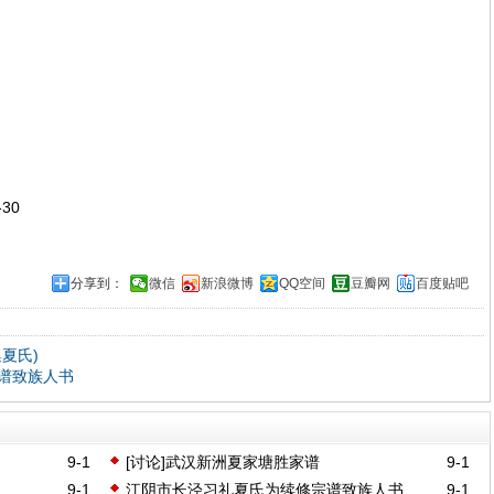
30
分享到：
微信
新浪微博
QQ空间
豆瓣网
百度贴吧
夏氏)
谱致族人书
9-1
[讨论]武汉新洲夏家塘胜家谱
9-1
9-1
江阴市长泾习礼夏氏为续修宗谱致族人书
9-1