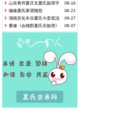
山东青州夏庄支夏氏族谱字
08-16
辈表
编修夏氏家谱随想
06-21
湖南安化丰乐夏氏今娄底涟
09-27
源大宾公同轨支理汉族六修族谱编
重修《会稽郡夏氏宗族谱》
08-07
修寻亲