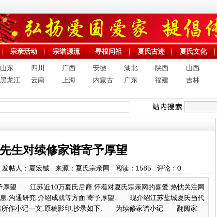
宗亲活动
宗谱源流
寻根问祖
夏氏古迹
夏氏文化
山东
四川
广西
安徽
湖北
陕西
山西
黑龙江
云南
上海
内蒙古
广东
福建
吉林
先生对续修家谱寄予厚望
42:48 发帖人：夏宏铖 来源：夏氏宗亲网 阅读：
1585
评论：
0
予厚望 江苏近10万夏氏后裔.怀着对夏氏宗亲网的喜爱.热忱关注网
信息.沟通研究.介绍成就等方面.寄予厚望. 现介绍江苏盐城夏氏当代
夏氏谱所作小记一文.原稿影印.抄录如下. 为续修家谱小记 翻阅家