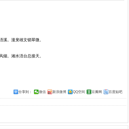
溪。漫叟雄文锁翠微。
烟。湘水浯台总接天。
分享到：
微信
新浪微博
QQ空间
豆瓣网
百度贴吧