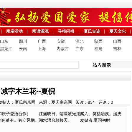
宗亲活动
宗谱源流
寻根问祖
夏氏古迹
夏氏文化
山东
四川
广西
安徽
湖北
陕西
山西
黑龙江
云南
上海
内蒙古
广东
福建
吉林
减字木兰花--夏倪
16:01 发帖人：夏氏宗亲网 来源：夏氏宗亲网 阅读：
834
评论：
0
庚子登浯台作） 江涵晓日。荡漾波光摇桨入。笑指浯溪。漫叟
何处有。独立风烟。湘水浯台总接天。 发贴者:夏国初时