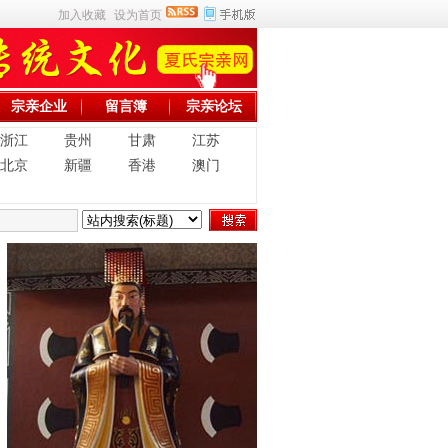
加入收藏
设为首页
宗亲企业
留言簿
宗亲论坛
浙江
贵州
甘肃
江苏
北京
新疆
香港
澳门