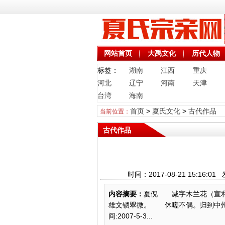
网站首页
大禹文化
历代人物
标签：
湖南
江西
重庆
河北
辽宁
河南
天津
台湾
海南
首页
>
夏氏文化
>
古代作品
当前位置：
古代作品
时间：2017-08-21 15:
内容摘要：
夏倪 减字木兰花（宣和
雄文锁翠微。 休嗟不偶。归到中州
间:2007-5-3...