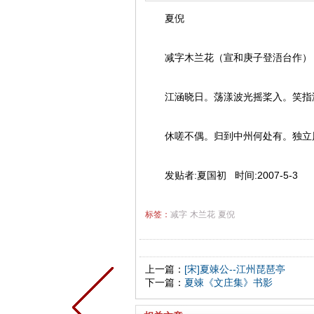
夏倪
减字木兰花（宣和庚子登浯台作）
江涵晓日。荡漾波光摇桨入。笑指浯
休嗟不偶。归到中州何处有。独立风
发贴者:夏国初 时间:2007-5-3
标签：
减字
木兰花
夏倪
上一篇：
[宋]夏竦公--江州琵琶亭
下一篇：
夏竦《文庄集》书影