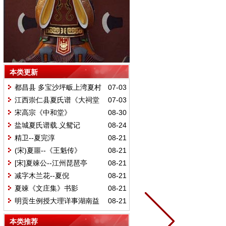
本类更新
都昌县 多宝沙坪畈上湾夏村
07-03
义塾记
江西崇仁县夏氏谱《大祠堂
07-03
记》译文
宋高宗《中和堂》
08-30
盐城夏氏谱载.义鸳记
08-24
精卫--夏完淳
08-21
(宋)夏噩--《王魁传》
08-21
[宋]夏竦公--江州琵琶亭
08-21
减字木兰花--夏倪
08-21
夏竦《文庄集》书影
08-21
明贡生例授大理详事湖南益
08-21
阳夏公太青七江八景诗
本类推荐