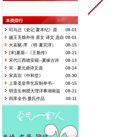
本类排行
司马迁《史记 夏本纪》原
08-01
文 译文
越王无馀外传 原文 译文 选自
08-01
《吴越春秋》
大哀赋-序 （明·夏完淳）
08-15
(宋)夏噩--《王魁传》
08-21
宋代江西德安籍--夏竦古诗
08-13
宋 - 夏元鼎诗文选
08-14
宋高宗《中和堂》
08-30
上章圣皇帝乞应制举书--
08-15
（宋 德安 夏竦）
明贡生例授大理详事湖南益
08-21
阳夏公太青七江八景诗
四库全书-夏氏作品
08-11