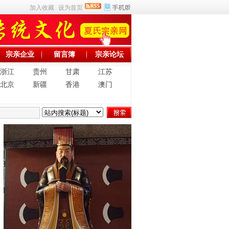
加入收藏
设为首页
宗亲企业
留言簿
宗亲论坛
浙江
贵州
甘肃
江苏
北京
新疆
香港
澳门