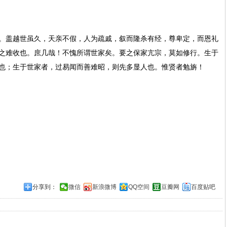
盖越世虽久，天亲不假，人为疏戚，叙而隆杀有经，尊卑定，而恩礼
之难收也。庶几哉！不愧所谓世家矣。要之保家亢宗，莫如修行。生于
也；生于世家者，过易闻而善难昭，则先多显人也。惟贤者勉旃！
分享到：
微信
新浪微博
QQ空间
豆瓣网
百度贴吧