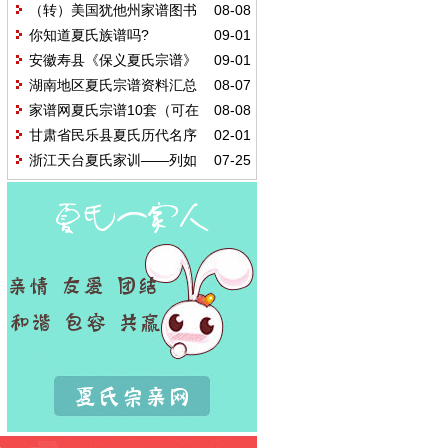
（转）美国犹他州家谱图书
08-08
馆中国,族谱收藏,1239-2013
你知道夏氏族谱吗?
09-01
安徽寿县《保义夏氏宗谱》
09-01
跋
湖南地区夏氏宗谱资料汇总
08-07
（湖南、上海图书馆资料）
家谱网夏氏宗谱10套（可在
08-08
线浏览）
甘肃省民乐县夏氏历代名序
02-01
浙江天台夏氏家训——列如
07-25
非物质文化侯选名单