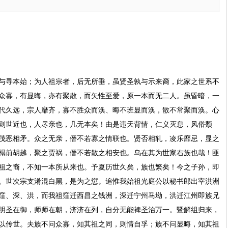
寻本始；为人祖宗者，后无所垂，虽贤圣孰与示来裔，此家之世系不
众寡，有显晦，亦有聚散，而矢性至爱，原一本而无二人。虽昏暗，一
代久远，宗人靡齐，寡不胜众而涣、晦不班显而涣，散不常聚而涣。心
则世近也，人尽亲也，几无本矣！由是违天背情，仁义灭息，风俗颓
茂恶相矛。众之无亲，僭不若寡之情联也。贤否相轧，凌乐靡忌，显之
榻前胡越，聚之贾祸，僭不若散之相安也。乌在其为世家右族也哉！匪
祖之裔，不知一本所从来也。予夏历世久矣，族也繁矣！今之子孙，即
。世次宗支淆混白黑，是为之愆。追惟我始祖光庭公以秘书郎出宰洪洲
窪、深、洪，而我祖窪迁西昌之钱洲，深迁宁州马坳，洪迁江州即族兄
明圣在御，师师在朝，济济在列，自分无能裨圣治万一。暨解组归来，
以传世。夫族不问众寡，知其祖之同，则情自孚；族不问显晦，知其祖