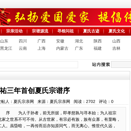
宗亲活动
宗谱源流
寻根问祖
夏氏古迹
夏氏文化
山东
四川
广西
安徽
湖北
陕西
山西
黑龙江
云南
上海
内蒙古
广东
福建
吉林
祐三年首创夏氏宗谱序
5:02 发帖人：夏氏宗亲网 来源：夏氏宗亲网 阅读：
2702
评论：
0
 序 为人子孙者，前无所据，即孝慈孰与寻本始；为人祖宗
此家之世系不可不传。从古世家，有宗必有族，族有众寡，有显晦，
二人。虽昏暗，一再传而后亦知原同气，而无离心。惟世代久远，