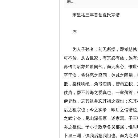
宗...
宋皇祐三年首创夏氏宗谱
序
为人子孙者，前无所据，即孝慈孰与
可不传。从古世家，有宗必有族，族有
再传而后亦知原同气，而无离心。惟世
至于涣，将好恶之靡同，休戚之罔阙，
败，棠棣响绝，角弓怨腾，智愚立帜，
仗势，僭不若晦之爱真也。一室藩篱，
伊异故，忘其祖并忘其祖之裔也；忘其
后之祖宗也；今之实录，即后之信谱也
之武宁令，见山深俗厚，遂家焉。子三
乔之祖也。予小子政幸备员郡属，惟时
卜里三洲，惧我后忘我祖也。而为之系