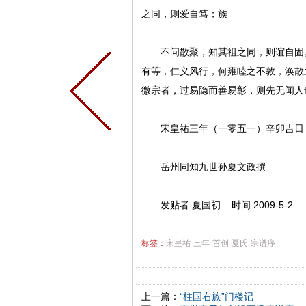
之同，则爱自笃；族
不问散聚，知其祖之同，则谊自固。
有等，仁义风行，何雍睦之不敦，涣散
微宗者，过易隐而善易彰，则先无闻人
宋皇祐三年（一零五一）辛卯吉日
岳州同知九世孙夏文政撰
发贴者:夏国初 时间:2009-5-2
标签：
宋皇祐
三年
首创
夏氏
宗谱序
上一篇：
“柱国右族”门楼记