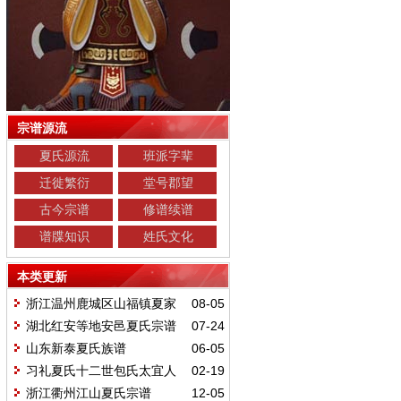
宗谱源流
夏氏源流
班派字辈
迁徙繁衍
堂号郡望
古今宗谱
修谱续谱
谱牒知识
姓氏文化
本类更新
浙江温州鹿城区山福镇夏家
08-05
山夏氏宗谱
湖北红安等地安邑夏氏宗谱
07-24
山东新泰夏氏族谱
06-05
习礼夏氏十二世包氏太宜人
02-19
行状
浙江衢州江山夏氏宗谱
12-05