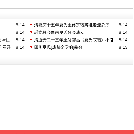
8-14
清嘉庆十五年夏氏重修宗谱辨讹源流总序
8-14
8-14
禹裔总会西南夏氏分会成立
8-14
夏坤仁
8-14
清道光二十三年重修都昌《夏氏宗谱》小引
8-14
会召开
8-14
四川夏氏[成都金堂的]辈分
8-13