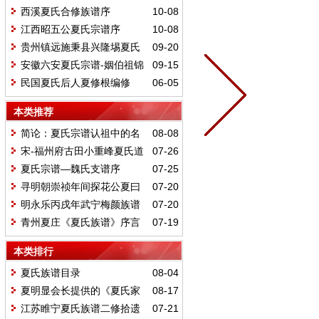
西溪夏氏合修族谱序
10-08
江西昭五公夏氏宗谱序
10-08
（1654年）
贵州镇远施秉县兴隆埸夏氏
09-20
序
安徽六安夏氏宗谱-姻伯祖锦
09-15
元公暨德配沈太孺人合传
民国夏氏后人夏修根编修
06-05
《夏氏宗谱岩公派支谱》
本类推荐
简论：夏氏宗谱认祖中的名
08-08
人情结
宋-福州府古田小重峰夏氏道
07-26
光简谱
夏氏宗谱—魏氏支谱序
07-25
寻明朝崇祯年间探花公夏曰
07-20
湖后裔与本族宗谱
明永乐丙戌年武宁梅颜族谱
07-20
旧序今译
青州夏庄《夏氏族谱》序言
07-19
本类排行
夏氏族谱目录
08-04
夏明显会长提供的《夏氏家
08-17
谱总目》
江苏睢宁夏氏族谱二修拾遗
07-21