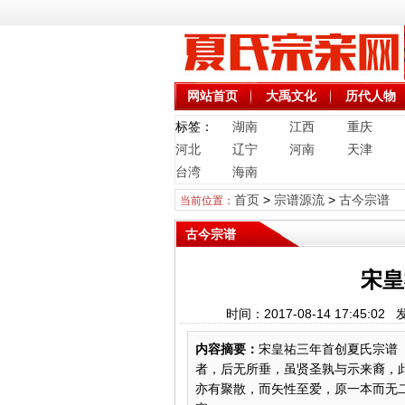
网站首页
大禹文化
历代人物
标签：
湖南
江西
重庆
河北
辽宁
河南
天津
台湾
海南
首页
>
宗谱源流
>
古今宗谱
当前位置：
古今宗谱
宋皇
时间：2017-08-14 17:4
内容摘要：
宋皇祐三年首创夏氏宗谱
者，后无所垂，虽贤圣孰与示来裔，
亦有聚散，而矢性至爱，原一本而无