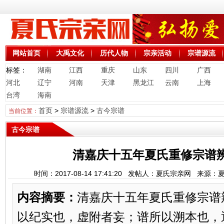
网站首页
大禹文化
历代人物
宗亲活动
宗谱源流
标签：
湖南
江西
重庆
山东
四川
广西
河北
辽宁
河南
天津
黑龙江
云南
上海
台湾
海南
首页
>
宗谱源流
>
古今宗谱
当前位置：
古今宗谱
清嘉庆十五年夏氏重修宗谱
时间：2017-08-14 17:41:20 发帖人：夏氏宗亲网 来
内容摘要：
清嘉庆十五年夏氏重修宗
以纪实也，虚附者妄；谱所以溯本也，