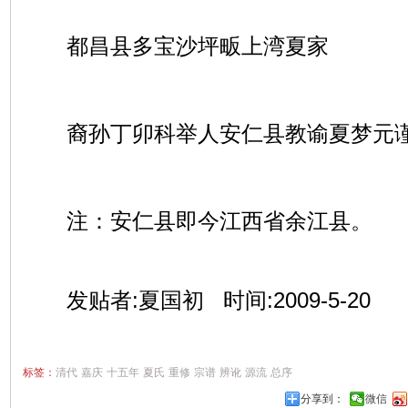
都昌县多宝沙坪畈上湾夏家
裔孙丁卯科举人安仁县教谕夏梦元
注：安仁县即今江西省余江县。
发贴者:夏国初 时间:2009-5-20
标签：
清代
嘉庆
十五年
夏氏
重修
宗谱
辨讹
源流
总序
分享到：
微信