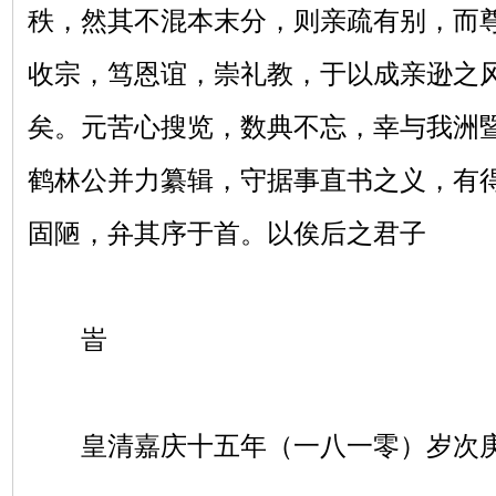
秩，然其不混本末分，则亲疏有别，而
收宗，笃恩谊，崇礼教，于以成亲逊之
矣。元苦心搜览，数典不忘，幸与我洲
鹤林公并力纂辑，守据事直书之义，有
固陋，弁其序于首。以俟后之君子
峕
皇清嘉庆十五年（一八一零）岁次庚