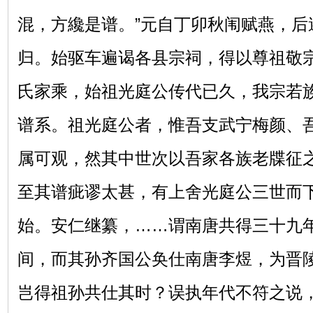
混，方纔是谱。”元自丁卯秋闱赋燕，后
归。始驱车遍谒各县宗祠，得以尊祖敬
氏家乘，始祖光庭公传代已久，我宗若
谱系。祖光庭公者，惟吾支武宁梅颜、
属可观，然其中世次以吾家各族老牒征
至其谱疵谬太甚，有上舍光庭公三世而
始。安仁继纂，……谓南唐共得三十九
间，而其孙齐国公奂仕南唐李煜，为晋
岂得祖孙共仕其时？误执年代不符之说