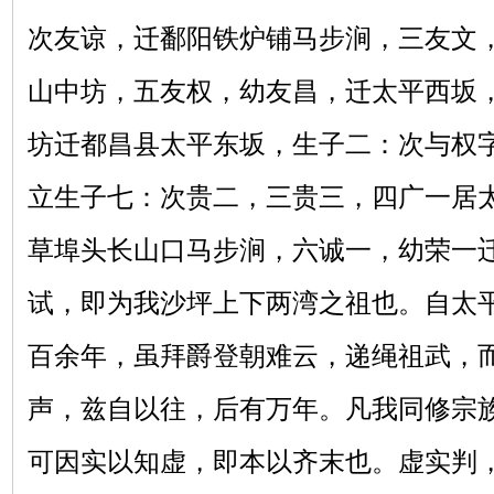
次友谅，迁鄱阳铁炉铺马步涧，三友文
山中坊，五友权，幼友昌，迁太平西坂
坊迁都昌县太平东坂，生子二：次与权
立生子七：次贵二，三贵三，四广一居
草埠头长山口马步涧，六诚一，幼荣一
试，即为我沙坪上下两湾之祖也。自太
百余年，虽拜爵登朝难云，递绳祖武，
声，兹自以往，后有万年。凡我同修宗
可因实以知虚，即本以齐末也。虚实判