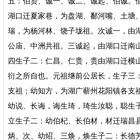
五：伯贤、诚一、诚二、诚起、伯诚。
湖口迁夏家巷，为盘湖、鄱河嘴、土塘
瑞，为杨河林、饶子垅祖。次诚一，由
公庙、中洲共祖。三诚起，由湖口迁南
四生子二：仁昌、仁贵，贵由湖口迁横
衍之所自也。元祖继前公居长，生子三
支祖；幼知方，为湖广蕲州花阳镇各支
幼说、长诲，诲生琦，琦生汝聪，聪生
立生子二：幼伯杞、长伯材，材迁瑞昌
炳、次、幼炤、三焕，焕生子二：长德