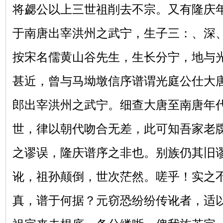
将勰公以上三世祖削去不宗。又有隆庆
于南唐出宰洪州之武宁，生子三：、深
按宋名儒黄山谷先生，生长分宁，地与
甚近，曾与马坳墩信序谱谓光庭公仕大
郎出宰洪州之武宁。细查大唐至南唐年
世，律以朝代吻合无差，此可知吾家老
之谬误，隆庆谱序之非也。别族仍其旧
讹，祖孙颠倒，世次茫然。嗟乎！实之
真，谱于何据？元窃恐纷纷传讹者，适