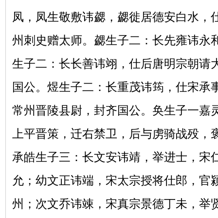
凤，凤生敬敷讳勰，勰徙居德安白水，
州刺史赠太师。勰生子二：长先雍讳永
生子二：长长善讳翊，仕后唐明宗朝请
国公。煜生子二：长重茂讳筠，仕宋承
常州晋陵县尉，封齐国公。奂生子一嘉
上平晋策，迁右禁卫，后与虏骑战殁，
承皓生子三：长文安讳靖，举进士，宋
允；幼文正讳端，宋太宗授将仕郎，官
州；次文乔讳竦，宋真宗景德丁未，举