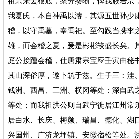
祖宗来去根底，条分缕晰，俾我族若宗
我夏氏，本自神禹以濬，其源五世孙少
稽，以守禹墓，奉禹祀。至勾践当携李
雄，而会稽之夏，爰是彬彬较盛长矣。
庭公接踵会稽，仕唐肃宗宝应壬寅由秘
其山深俗厚，遂卜筑于兹。生子三：洼
钱洲、西昌、三洲、横冈等处；深自武
等处；而我祖洪公则自武宁徙居江州常
居白水、长庆、梅颜、瑞昌、德化、湖
兴国州、广济龙坪镇、安徽宿松等处。