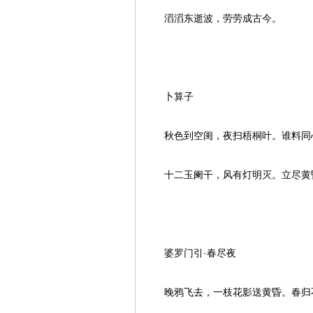
滔滔东逝波，劳劳成古今。
卜算子
秋色到空闺，夜扫梧桐叶。谁料同心
十二玉阑干，风有灯明灭。立尽黄昏
婆罗门引·春尽夜
晚鸦飞去，一枝花影送黄昏。春归不