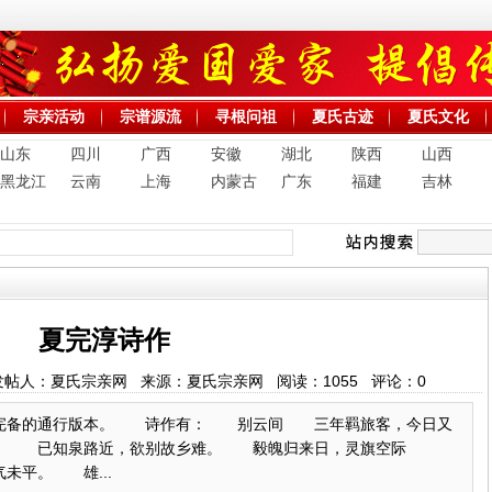
宗亲活动
宗谱源流
寻根问祖
夏氏古迹
夏氏文化
山东
四川
广西
安徽
湖北
陕西
山西
黑龙江
云南
上海
内蒙古
广东
福建
吉林
夏完淳诗作
9:56 发帖人：夏氏宗亲网 来源：夏氏宗亲网 阅读：
1055
评论：
0
较完备的通行版本。 诗作有： 别云间 三年羁旅客，今日又
！ 已知泉路近，欲别故乡难。 毅魄归来日，灵旗空际
平。 雄...