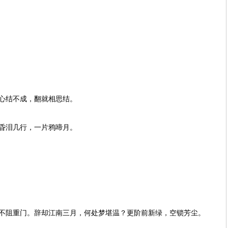
结不成，翻就相思结。
泪几行，一片鸦啼月。
阻重门。辞却江南三月，何处梦堪温？更阶前新绿，空锁芳尘。