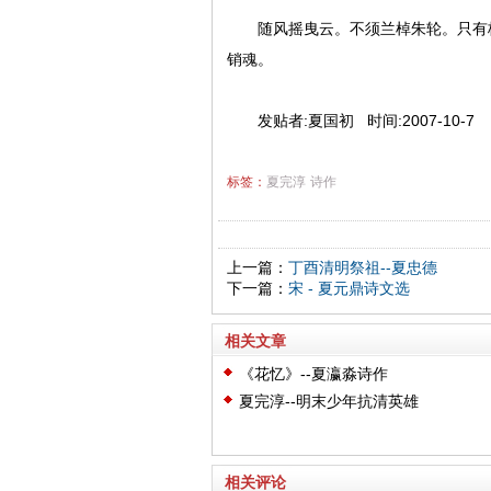
随风摇曳云。不须兰棹朱轮。只有梧
销魂。
发贴者:夏国初 时间:2007-10-7
标签：
夏完淳
诗作
上一篇：
丁酉清明祭祖--夏忠德
下一篇：
宋 - 夏元鼎诗文选
相关文章
《花忆》--夏瀛淼诗作
夏完淳--明末少年抗清英雄
相关评论