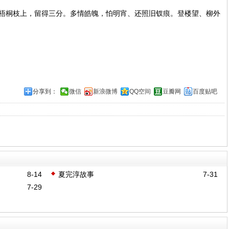
桐枝上，留得三分。多情皓魄，怕明宵、还照旧钗痕。登楼望、柳外
分享到：
微信
新浪微博
QQ空间
豆瓣网
百度贴吧
8-14
夏完淳故事
7-31
7-29