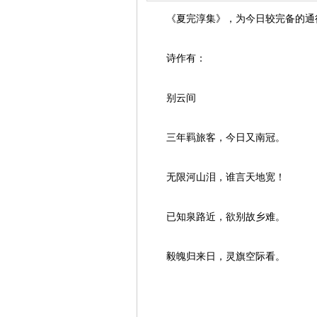
《夏完淳集》，为今日较完备的通
诗作有：
别云间
三年羁旅客，今日又南冠。
无限河山泪，谁言天地宽！
已知泉路近，欲别故乡难。
毅魄归来日，灵旗空际看。