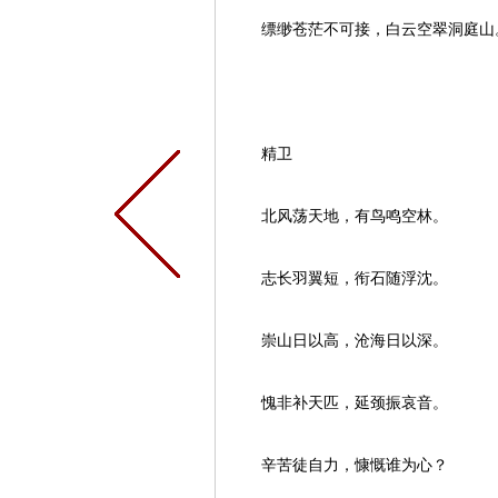
缥缈苍茫不可接，白云空翠洞庭山
精卫
北风荡天地，有鸟鸣空林。
志长羽翼短，衔石随浮沈。
崇山日以高，沧海日以深。
愧非补天匹，延颈振哀音。
辛苦徒自力，慷慨谁为心？