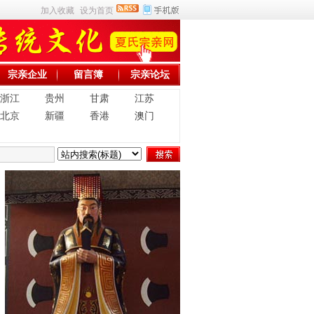
加入收藏
设为首页
宗亲企业
留言簿
宗亲论坛
浙江
贵州
甘肃
江苏
北京
新疆
香港
澳门