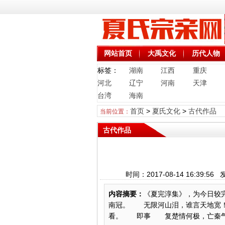
网站首页
大禹文化
历代人物
标签：
湖南
江西
重庆
河北
辽宁
河南
天津
台湾
海南
首页
>
夏氏文化
>
古代作品
当前位置：
古代作品
时间：2017-08-14 16:3
内容摘要：
《夏完淳集》，为今日
南冠。 无限河山泪，谁言天地宽
看。 即事 复楚情何极，亡秦气未