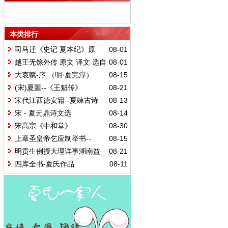
本类排行
司马迁《史记 夏本纪》原
08-01
文 译文
越王无馀外传 原文 译文 选自
08-01
《吴越春秋》
大哀赋-序 （明·夏完淳）
08-15
(宋)夏噩--《王魁传》
08-21
宋代江西德安籍--夏竦古诗
08-13
宋 - 夏元鼎诗文选
08-14
宋高宗《中和堂》
08-30
上章圣皇帝乞应制举书--
08-15
（宋 德安 夏竦）
明贡生例授大理详事湖南益
08-21
阳夏公太青七江八景诗
四库全书-夏氏作品
08-11