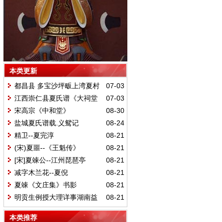
本类更新
都昌县 多宝沙坪畈上湾夏村
07-03
义塾记
江西崇仁县夏氏谱《大祠堂
07-03
记》译文
宋高宗《中和堂》
08-30
盐城夏氏谱载.义鸳记
08-24
精卫--夏完淳
08-21
(宋)夏噩--《王魁传》
08-21
[宋]夏竦公--江州琵琶亭
08-21
减字木兰花--夏倪
08-21
夏竦《文庄集》书影
08-21
明贡生例授大理详事湖南益
08-21
阳夏公太青七江八景诗
本类推荐