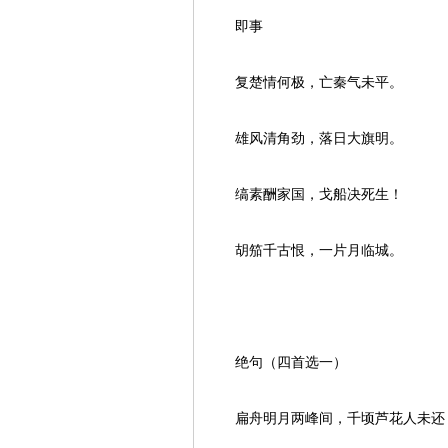
即事
复楚情何极，亡秦气未平。
雄风清角劲，落日大旗明。
缟素酬家国，戈船决死生！
胡笳千古恨，一片月临城。
绝句（四首选一）
扁舟明月两峰间，千顷芦花人未还