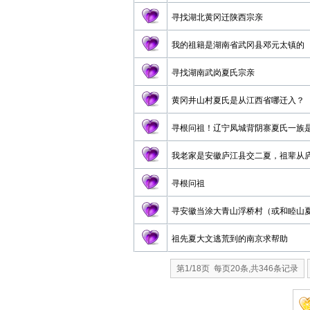
寻找湖北黄冈迁陕西宗亲
我的祖籍是湖南省武冈县邓元太镇的
寻找湖南武岗夏氏宗亲
黄冈井山村夏氏是从江西省哪迁入？
寻根问祖！辽宁凤城背阴寨夏氏一族
我老家是安徽庐江县交二夏，祖辈从
寻根问祖
寻安徽当涂大青山浮桥村（或和睦山
祖先夏大文逃荒到的南京求帮助
第1/18页 每页20条,共346条记录