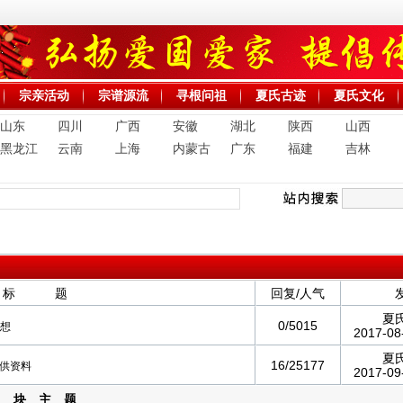
宗亲活动
宗谱源流
寻根问祖
夏氏古迹
夏氏文化
山东
四川
广西
安徽
湖北
陕西
山西
黑龙江
云南
上海
内蒙古
广东
福建
吉林
标 题
回复/人气
夏
0/5015
思想
2017-08
夏
16/25177
供资料
2017-09
板 块 主 题