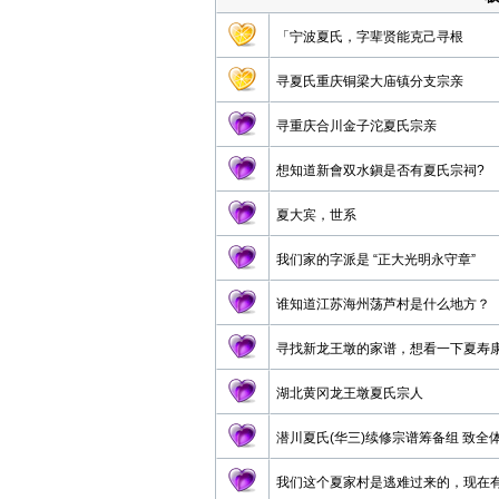
「宁波夏氏，字辈贤能克己寻根
寻夏氏重庆铜梁大庙镇分支宗亲
寻重庆合川金子沱夏氏宗亲
想知道新會双水鎭是否有夏氏宗祠?
夏大宾，世系
我们家的字派是 “正大光明永守章”
谁知道江苏海州荡芦村是什么地方？
寻找新龙王墩的家谱，想看一下夏寿
湖北黄冈龙王墩夏氏宗人
潜川夏氏(华三)续修宗谱筹备组 致全
我们这个夏家村是逃难过来的，现在有