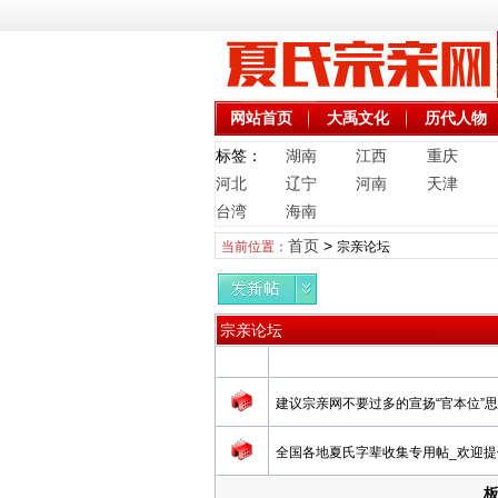
网站首页
大禹文化
历代人物
标签：
湖南
江西
重庆
河北
辽宁
河南
天津
台湾
海南
首页
>
当前位置：
宗亲论坛
宗亲论坛
建议宗亲网不要过多的宣扬“官本位”
全国各地夏氏字辈收集专用帖_欢迎提